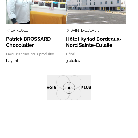
LA REOLE
SAINTE-EULALIE
Patrick BROSSARD
Hôtel Kyriad Bordeaux-
Chocolatier
Nord Sainte-Eulalie
Dégustations (tous produits)
Hôtel
Payant
3 étoiles
VOIR
PLUS