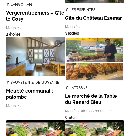
LANGOIRAN
LES ESSEINTES
Vergerentre2mers – Gîte
Gîte du Château Ezemar
le Cosy
Meublés
Meublés
3 étoiles
4 étoiles
SAUVETERRE-DE-GUYENNE
LATRESNE
Meublé communal :
Le marché de la Table
palombe
du Renard Bleu
Meublés
Manifestation commerciale
Gratuit