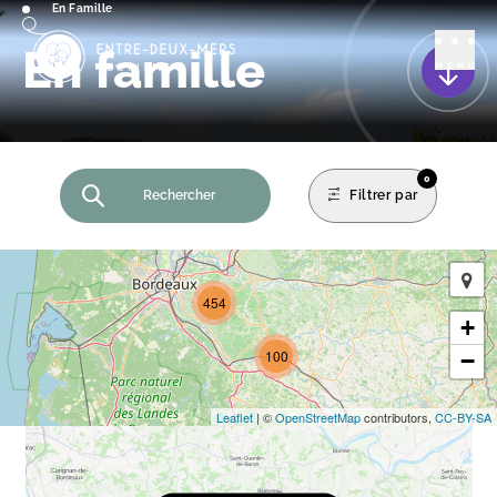
En Famille
En famille
Scroll
MENU
0
Rechercher
Filtrer par
454
+
100
−
Leaflet
| ©
OpenStreetMap
contributors,
CC-BY-SA