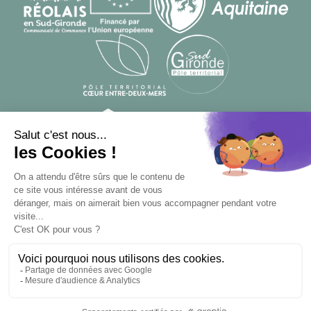
© Designed by
From Roswell
, developed by
Apsulis