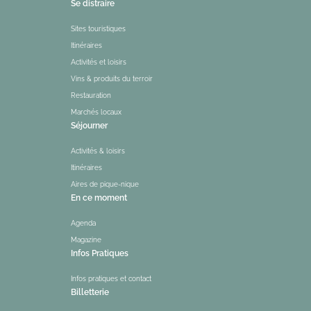
Se distraire
Sites touristiques
Itinéraires
Activités et loisirs
Vins & produits du terroir
Restauration
Marchés locaux
Séjourner
Activités & loisirs
Itinéraires
Aires de pique-nique
En ce moment
Agenda
Magazine
Infos Pratiques
Infos pratiques et contact
Billetterie