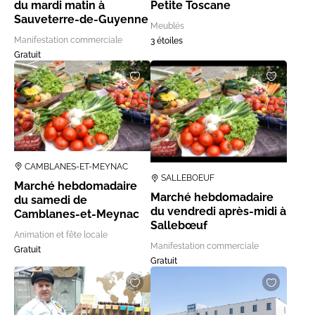
du mardi matin à
Petite Toscane
Sauveterre-de-Guyenne
Meublés
Manifestation commerciale
3 étoiles
Gratuit
CAMBLANES-ET-MEYNAC
SALLEBOEUF
Marché hebdomadaire
Marché hebdomadaire
du samedi de
du vendredi après-midi à
Camblanes-et-Meynac
Sallebœuf
Animation et fête locale
Manifestation commerciale
Gratuit
Gratuit