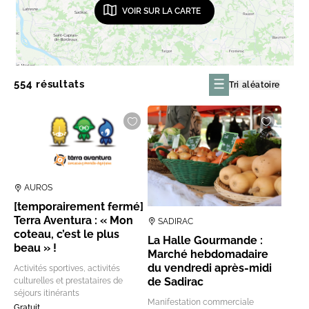
VOIR SUR LA CARTE
554 résultats
Tri aléatoire
AUROS
[temporairement fermé]
Terra Aventura : « Mon
SADIRAC
coteau, c’est le plus
La Halle Gourmande :
beau » !
Marché hebdomadaire
du vendredi après-midi
Activités sportives, activités
de Sadirac
culturelles et prestataires de
séjours itinérants
Manifestation commerciale
Gratuit