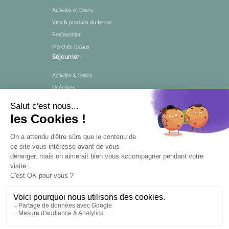
Activités et loisirs
Vins & produits du terroir
Restauration
Marchés locaux
Séjourner
Activités & loisirs
Itinéraires
Aires de pique-nique
En ce moment
Agenda
Magazine
Infos Pratiques
Infos pratiques et contact
Billetterie
Séjours et excursions
Événements et visites