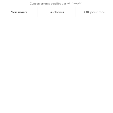
Questionnaire de satisfaction
Engagement qualité tourisme
Liens utiles
Mentions légales
Tourisme Accessible
Espace Pro
Espace Presse
FR
EN
ES