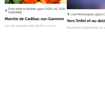
Dans toute la bastide 33410 CADILLAC-SUR-
GARONNE
1 rue Montesquieu 33670
Marché de Cadillac-sur-Garonne
Vers l’infini et au-del
Tous les samedis matin de 8 h à 12 h 30,
Passionnés d’astronomie ou 
découvrez la multitude de commerçants et
admirateurs, la bibliothèque 
d’exposants…
une saison le nez en l’air, un…
Gratuit
Gratuit