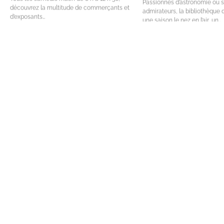
Passionnés d’astronomie ou 
découvrez la multitude de commerçants et
admirateurs, la bibliothèque 
d’exposants…
une saison le nez en l’air, un…
Gratuit
Gratuit