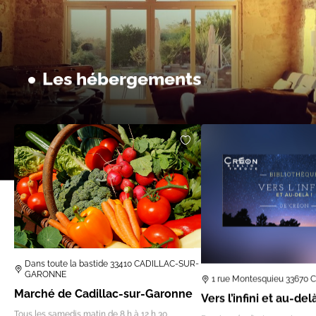
Les hébergements
Dans toute la bastide 33410 CADILLAC-SUR-
GARONNE
1 rue Montesquieu 33670
Marché de Cadillac-sur-Garonne
Vers l’infini et au-del
Tous les samedis matin de 8 h à 12 h 30,