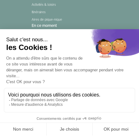
Activités & loisirs
Itinéraires
Aires de pique-nique
En ce moment
Agenda
Magazine
Infos Pratiques
Infos pratiques et contact
Billetterie
Séjours et excursions
Événements et visites
Questionnaire de satisfaction
Engagement qualité tourisme
Liens utiles
Mentions légales
Tourisme Accessible
Espace Pro
Espace Presse
FR