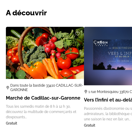
A découvrir
Dans toute la bastide 33410 CADILLAC-SUR-
GARONNE
1 rue Montesquieu 33670
Marché de Cadillac-sur-Garonne
Vers l’infini et au-del
Tous les samedis matin de 8 h à 12 h 30,
Passionnés d’astronomie ou 
découvrez la multitude de commerçants et
admirateurs, la bibliothèque 
d’exposants…
une saison le nez en l’air, un…
Gratuit
Gratuit