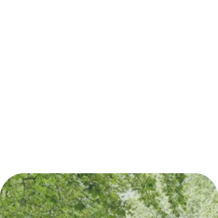
Découvrez également
en Entre-deux-Mers
:
Aux portes de Bordeaux
Autour de Créon
Autour de Cadillac
Autour de La Réole et Auros
Autour de Monségur