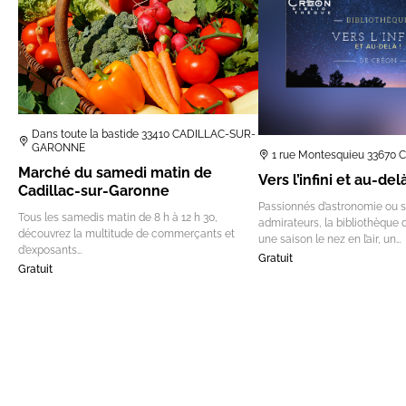
Dans toute la bastide 33410 CADILLAC-SUR-
GARONNE
1 rue Montesquieu 33670
Marché du samedi matin de
Vers l’infini et au-del
Cadillac-sur-Garonne
Passionnés d’astronomie ou 
Tous les samedis matin de 8 h à 12 h 30,
admirateurs, la bibliothèque 
découvrez la multitude de commerçants et
une saison le nez en l’air, un…
d’exposants…
Gratuit
Gratuit