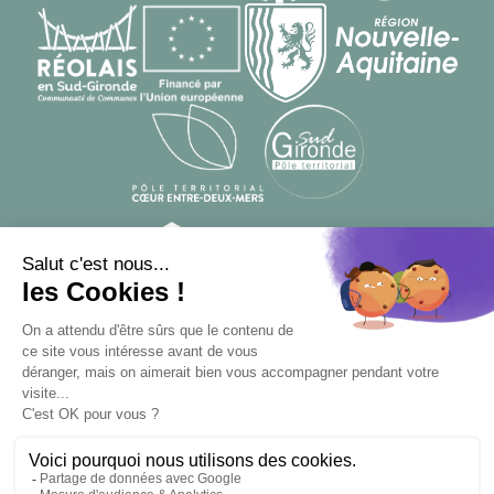
© Designed by
From Roswell
, developed by
Apsulis