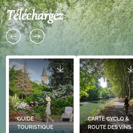
Téléchargez
Découvrez également
en Entre-deux-Mers
:
Autour de Sauveterre et Targon
GUIDE
CARTE CYCLO &
Autour de Créon
Autour de Cadillac
TOURISTIQUE
ROUTE DES VINS
Autour de La Réole et Auros