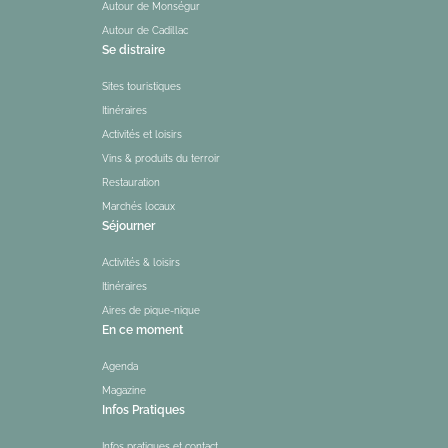
Autour de Monségur
Autour de Cadillac
Se distraire
Sites touristiques
Itinéraires
Activités et loisirs
Vins & produits du terroir
Restauration
Marchés locaux
Séjourner
Activités & loisirs
Itinéraires
Aires de pique-nique
En ce moment
Agenda
Magazine
Infos Pratiques
Infos pratiques et contact