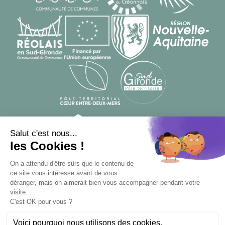
© Designed by
From Roswell
, developed by
Apsulis