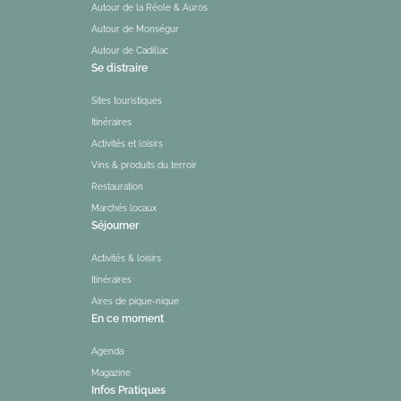
Autour de la Réole & Auros
Autour de Monségur
Autour de Cadillac
Se distraire
Sites touristiques
Itinéraires
Activités et loisirs
Vins & produits du terroir
Restauration
Marchés locaux
Séjourner
Activités & loisirs
Itinéraires
Aires de pique-nique
En ce moment
Agenda
Magazine
Infos Pratiques