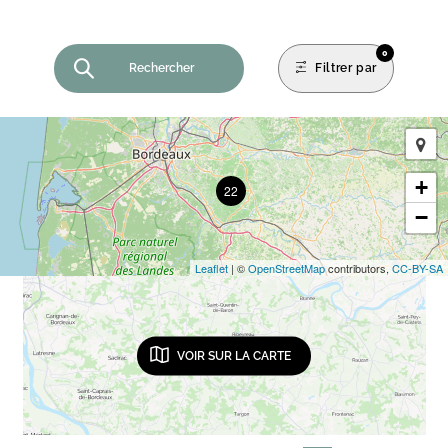
0
Rechercher
Filtrer par
+
22
−
Leaflet
| ©
OpenStreetMap
contributors,
CC-BY-SA
VOIR SUR LA CARTE