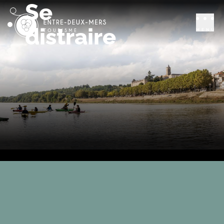
Se
distraire
MENU
Activités et
LES
loisirs
INCONTOURNABLES