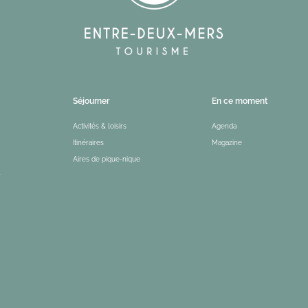
Séjourner
En ce moment
Activités & loisirs
Agenda
Itinéraires
Magazine
Aires de pique-nique
r