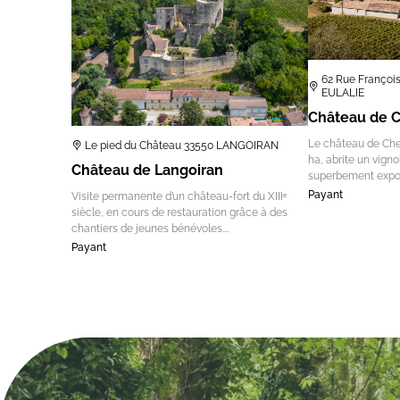
62 Rue Françoi
EULALIE
Château de C
Le château de Chel
Le pied du Château 33550 LANGOIRAN
ha, abrite un vign
Château de Langoiran
superbement expo
Payant
Visite permanente d’un château-fort du XIIIᵉ
siècle, en cours de restauration grâce à des
chantiers de jeunes bénévoles.…
Payant