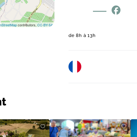
nStreetMap
contributors,
CC-BY-SA
de 8h à 13h
t