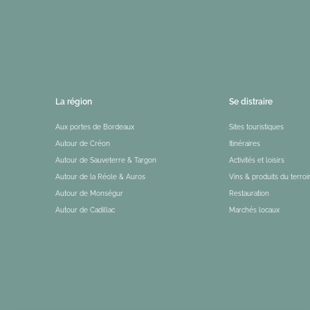
La région
Se distraire
Aux portes de Bordeaux
Sites touristiques
Autour de Créon
Itinéraires
Autour de Sauveterre & Targon
Activités et loisirs
Autour de la Réole & Auros
Vins & produits du terroi
Autour de Monségur
Restauration
Autour de Cadillac
Marchés locaux