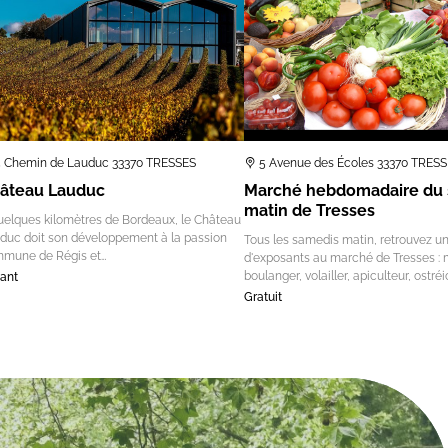
5 Chemin de Lauduc 33370 TRESSES
5 Avenue des Écoles 33370 TRES
âteau Lauduc
Marché hebdomadaire du
matin de Tresses
uelques kilomètres de Bordeaux, le Château
duc doit son développement à la passion
Tous les samedis matin, retrouvez un
mune de Régis et…
d'exposants au marché de Tresses : 
boulanger, volailler, apiculteur, ostréi
ant
Gratuit