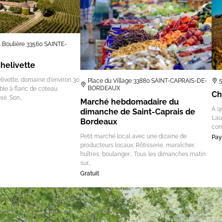
s Boulière 33560 SAINTE-
helivette
ivette, domaine d'environ 30
Place du Village 33880 SAINT-CAPRAIS-DE-
BORDEAUX
oble à flanc de coteau
Ch
sé. Son…
Marché hebdomadaire du
A q
dimanche de Saint-Caprais de
Lau
Bordeaux
com
Petit marché local avec une dizaine de
Pay
producteurs locaux; Rôtisserie, maraîcher,
huîtres, boulanger... Tous les dimanches matin
sur…
Gratuit