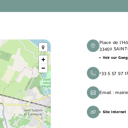
Place de l'Hô
33450 SAIN
Voir sur Goo
+
−
+33 5 57 97 1
Email :
mairi
Site Internet