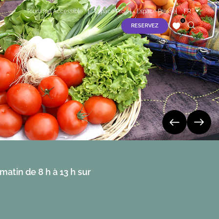
Tourisme Accessible
Espace Pro
Espace Presse
FR
EN
0
RESERVEZ
ES
jeudi 06 août
S
vendredi 07 août
samedi 08 août
dimanche 09 août
lundi 10 août
matin de 8 h à 13 h sur