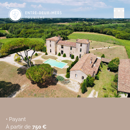
Séjourner
Gites
Château Haute-
MENU
Sage
HAUX
Réserver
Ajouter aux favoris
• Payant
À partir de
750 €