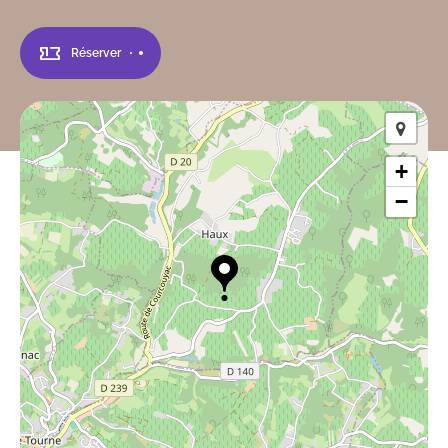
Réserver
+
−