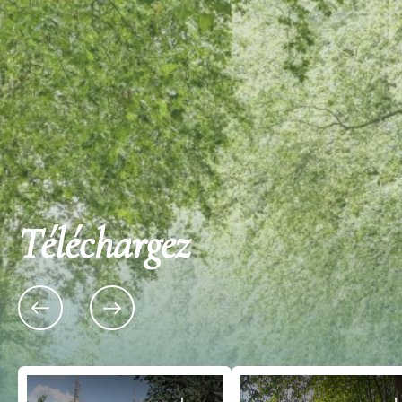
Découvrez également
Téléchargez
33750 BARON
8 Route du Breuil 33670 
Boucle vélo n°17 Baron
Château de Casteln