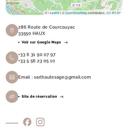
Leaflet
| ©
OpenStreetMap
contributors,
CC-BY-SA
286 Route de Courcouyac
33550 HAUX
Voir sur Google Maps
+33 6 31 90 07 97
+33 5 56 23 05 10
Email :
sarlhautesage@gmail.com
Site de réservation