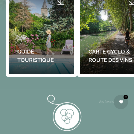
Campagne
Déjà au XIᵉ siècle, le grand c
l’abbaye de La Sauve-Majeur
échange de vignes contre…
Payant
GUIDE
CARTE CYCLO &
TOURISTIQUE
ROUTE DES VINS
0
Vos favoris