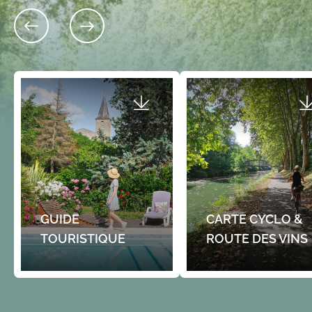
Route de Créon 33550 CA
Place Fouragnan 33670 SADIRAC
Aire de camping-car
La Halle Gourmande : Marché
Entre les deux villes bastides
hebdomadaire du vendredi après-
Garonne à 9 km et Créon à 7 k
midi de Sadirac
temps…
Le cœur de la commune de Sadirac s’anime
sous la halle André Lapaillerie (Place
Fouragnan) tous les vendredis…
Gratuit
GUIDE
CARTE CYCLO &
TOURISTIQUE
ROUTE DES VINS