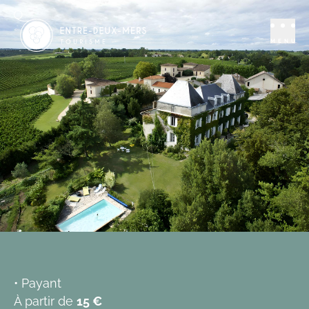
Se distraire
Vin - degustation
Château Couteau
MENU
CAPIAN
Réserver
Ajouter aux favoris
• Payant
À partir de
15 €