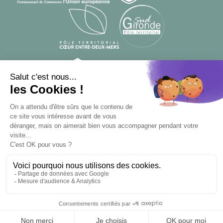
© Designed by
From Roswell
, developed by
Apsulis