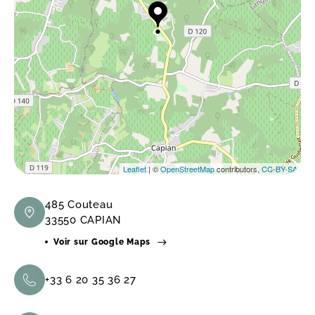
Leaflet
| ©
OpenStreetMap
contributors,
CC-BY-SA
485 Couteau
33550 CAPIAN
Voir sur Google Maps
+33 6 20 35 36 27