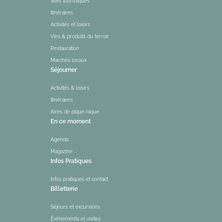
Sites touristiques
Itinéraires
Activités et loisirs
Vins & produits du terroir
Restauration
Marchés locaux
Séjourner
Activités & loisirs
Itinéraires
Aires de pique-nique
En ce moment
Agenda
Magazine
Infos Pratiques
Infos pratiques et contact
Billetterie
Séjours et excursions
Événements et visites