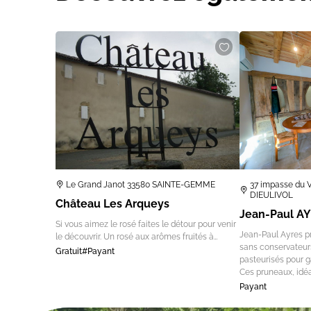
Le Grand Janot 33580 SAINTE-GEMME
37 impasse du V
DIEULIVOL
Château Les Arqueys
Jean-Paul A
Si vous aimez le rosé faites le détour pour venir
Jean-Paul Ayres p
le découvrir. Un rosé aux arômes fruités à…
sans conservateu
Gratuit#Payant
pasteurisés pour ga
Ces pruneaux, idé
Payant