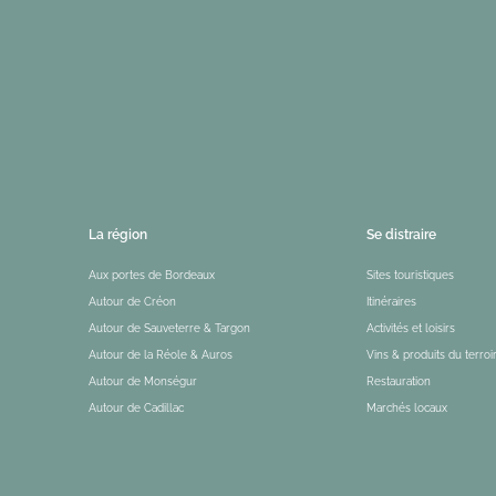
La région
Se distraire
Aux portes de Bordeaux
Sites touristiques
Autour de Créon
Itinéraires
Autour de Sauveterre & Targon
Activités et loisirs
Autour de la Réole & Auros
Vins & produits du terroi
Autour de Monségur
Restauration
Autour de Cadillac
Marchés locaux