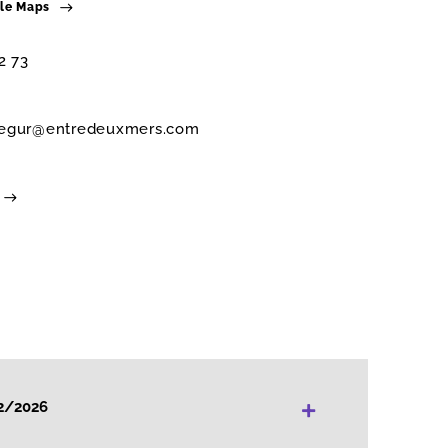
gle Maps
2 73
egur@entredeuxmers.com
+
2/2026