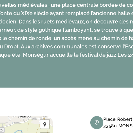
ouvelles médiévales : une place centrale bordée de co
fonte du XIXe siècle ayant remplacé l’ancienne halle 
docien. Dans les ruets médiévaux, on découvre des 
erneur, de style gothique flamboyant, se trouve à qu
is le chemin de ronde, un accès mène au chemin de h
Dropt. Aux archives communales est conservé l’Escla
aque été, Monségur accueille le festival de jazz Les 
Place Robert
33580 MON