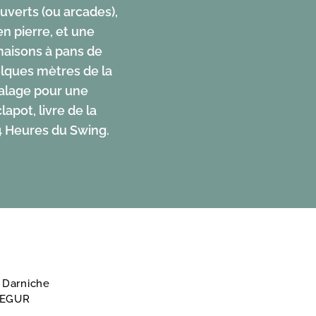
uverts (ou arcades),
en pierre, et une
maisons à pans de
elques mètres de la
alage pour une
pot, livre de la
24 Heures du Swing.
 Darniche
SEGUR