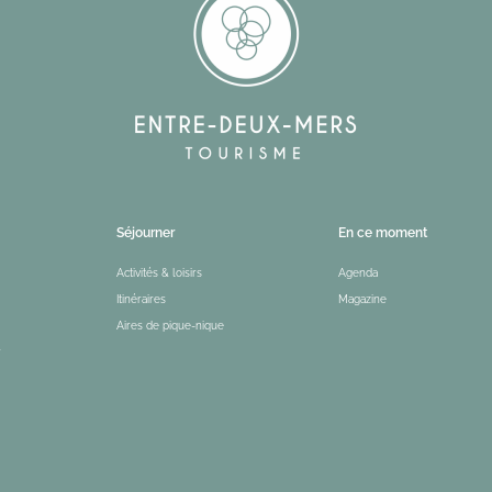
Séjourner
En ce moment
Activités & loisirs
Agenda
Itinéraires
Magazine
Aires de pique-nique
r