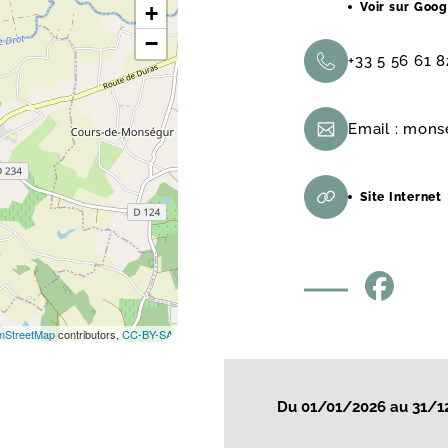
Voir sur Goo
+
−
+33 5 56 61 8
Email :
mons
Site Internet
nStreetMap
contributors,
CC-BY-SA
Du 01/01/2026 au 31/1