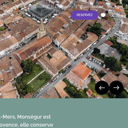
Tourisme Accessible
Espace Pro
Espace Presse
FR
EN
0
RESERVEZ
ES
samedi 08 août
S
dimanche 09 août
lundi 10 août
mardi 11 août
mercredi 12 août
jeudi 13 août
ux-Mers, Monségur est
rovence, elle conserve