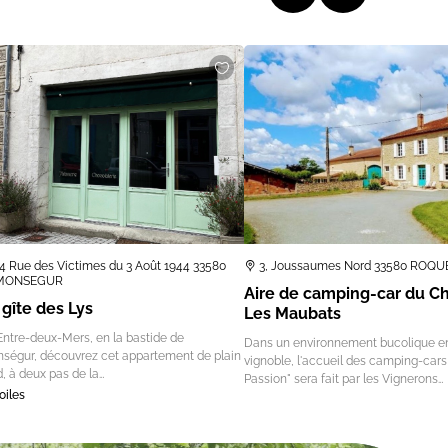
4 Rue des Victimes du 3 Août 1944 33580
3, Joussaumes Nord 33580 ROQ
MONSEGUR
Aire de camping-car du C
 gîte des Lys
Les Maubats
Entre-deux-Mers, en la bastide de
Dans un environnement bucolique en 
ségur, découvrez cet appartement de plain
vignoble, l'accueil des camping-cars
d, à deux pas de la…
Passion" sera fait par les Vignerons…
oiles