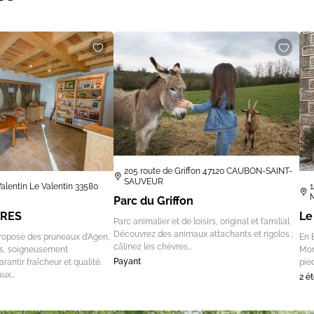
205 route de Griffon 47120 CAUBON-SAINT-
SAUVEUR
alentin Le Valentin 33580
1
Parc du Griffon
YRES
Le
Parc animalier et de loisirs, original et familial.
Découvrez des animaux attachants et rigolos ;
ropose des pruneaux d’Agen,
En 
câlinez les chèvres…
rs, soigneusement
Mon
Payant
rantir fraîcheur et qualité.
pie
aux…
2 ét