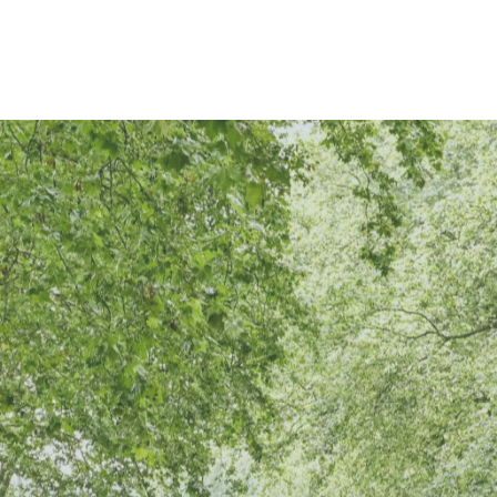
st une belle maison de
Dans le cœur de l'entre-deux-mers, établis
Dan
siècle, en pierre, restaurée
dans une maison ancienne du XVIIIème Siècle,
dan
…
l’établissement possède 5 gîtes de…
l’é
Non classé
3 ét