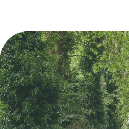
Aire de pique-nique ombragée à 500 m du
La Dorépontaise e
bourg, située au départ du sentier botanique de
caractère du XIXe 
Monco.
sur un domaine de
Gratuit
Non classé