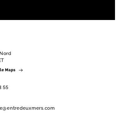
 Nord
ET
gle Maps
3 55
le@entredeuxmers.com