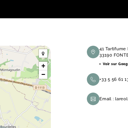
41 Tartifume
33190 FONT
Voir sur Goo
+
−
+33 5 56 61 1
Email :
lareo