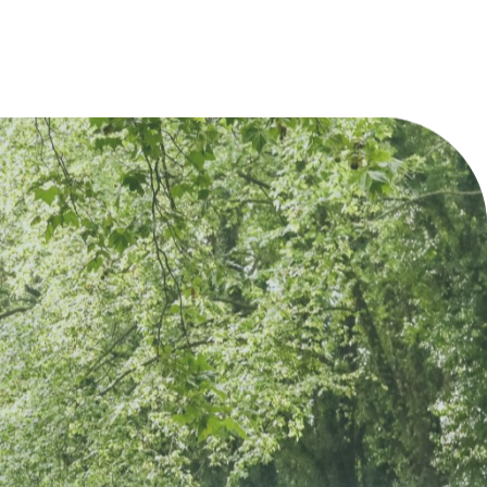
s le cœur de l'entre-deux-mers, établis
de la…
s une maison ancienne du XVIIIème Siècle,
Payant
tablissement possède 5 gîtes de…
oiles