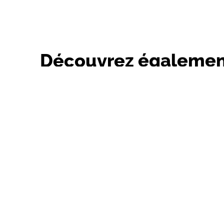
Découvrez égalemen
Sentier de Monco 33124 AUROS
61 Impasse Tu
Aire de pique-nique d'Auros
La Doréponta