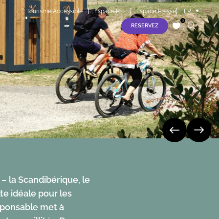
Tourisme Accessible
Espace Pro
Espace Presse
FR
EN
0
RESERVEZ
ES
samedi 08 août
S
dimanche 09 août
lundi 10 août
mardi 11 août
mercredi 12 août
– la Scandibérique, le
te idéale pour les
esponsable met à