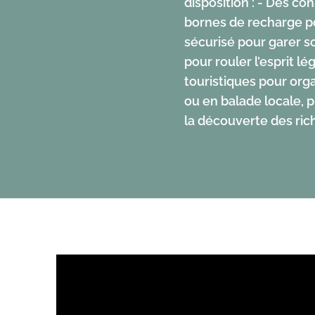
disposition : - Des c
deux-Mers.
bornes de recharge po
sécurisé pour garer s
pour rouler l’esprit l
touristiques pour org
ou en balade locale, p
la découverte des ric