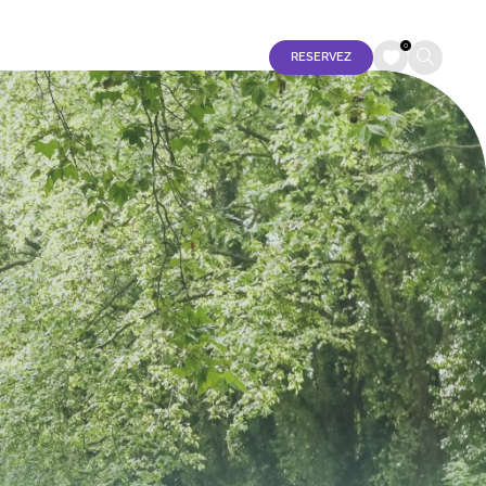
Tourisme Accessible
Espace Pro
Espace Presse
FR
EN
0
RESERVEZ
ES
jeudi 06 août
S
vendredi 07 août
samedi 08 août
dimanche 09 août
lundi 10 août