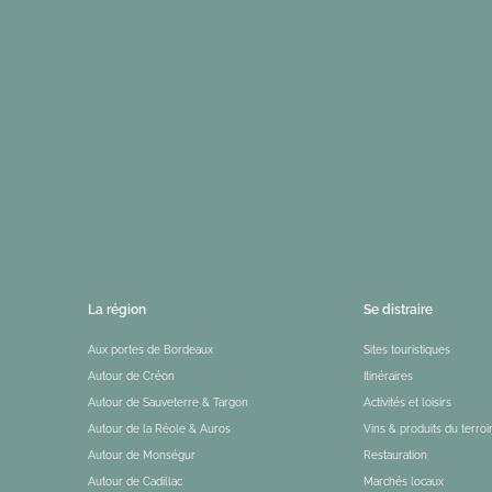
La région
Se distraire
Aux portes de Bordeaux
Sites touristiques
Autour de Créon
Itinéraires
Autour de Sauveterre & Targon
Activités et loisirs
Autour de la Réole & Auros
Vins & produits du terroi
Autour de Monségur
Restauration
Autour de Cadillac
Marchés locaux