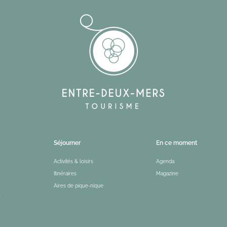
Séjourner
En ce moment
Activités & loisirs
Agenda
Itinéraires
Magazine
Aires de pique-nique
r