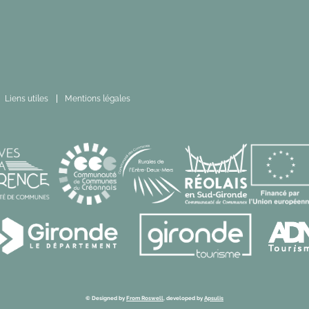
Liens utiles
Mentions légales
© Designed by
From Roswell
, developed by
Apsulis