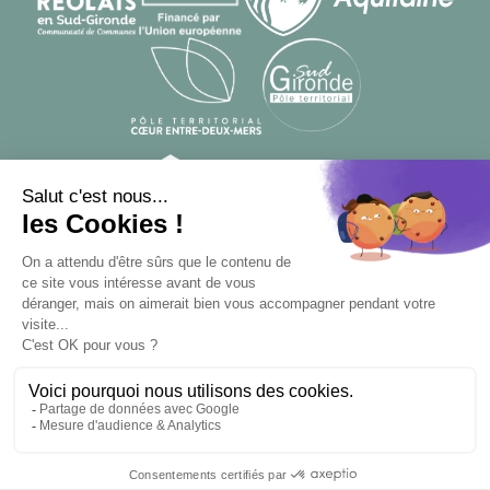
© Designed by
From Roswell
, developed by
Apsulis