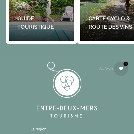
GUIDE
CARTE CYCLO &
TOURISTIQUE
ROUTE DES VINS
0
Vos favoris
La région