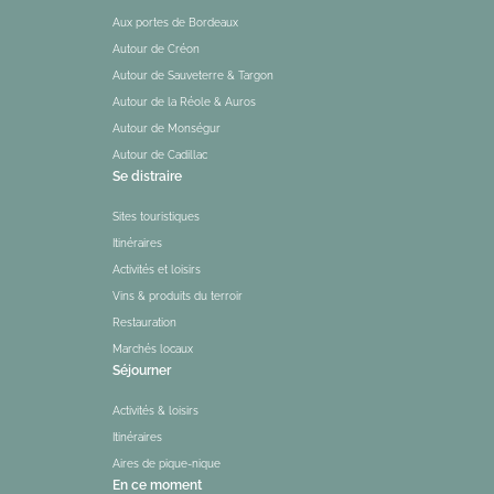
Aux portes de Bordeaux
Autour de Créon
Autour de Sauveterre & Targon
Autour de la Réole & Auros
Autour de Monségur
Autour de Cadillac
Se distraire
Sites touristiques
Itinéraires
Activités et loisirs
Vins & produits du terroir
Restauration
Marchés locaux
Séjourner
Activités & loisirs
Itinéraires
Aires de pique-nique
En ce moment