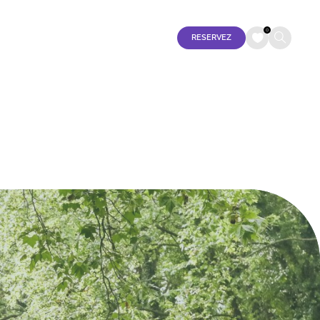
Tourisme Accessible
Espace Pro
Espace Presse
FR
EN
0
RESERVEZ
ES
jeudi 06 août
S
vendredi 07 août
samedi 08 août
dimanche 09 août
lundi 10 août
mardi 11 août