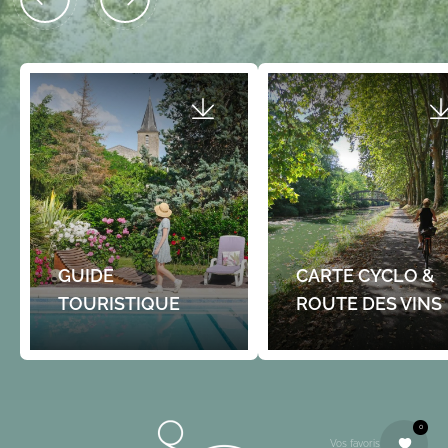
GUIDE
CARTE CYCLO &
TOURISTIQUE
ROUTE DES VINS
0
Vos favoris