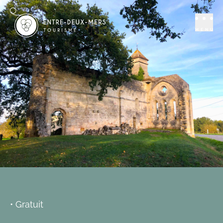
Se distraire
Patrimoine
Ruines de l'église
MENU
templière de
Montarouch
TARGON
Ajouter aux favoris
• Gratuit