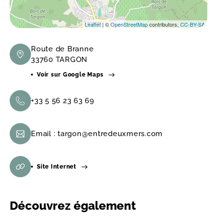
Leaflet
| ©
OpenStreetMap
contributors,
CC-BY-SA
Route de Branne
33760 TARGON
Voir sur Google Maps
+33 5 56 23 63 69
Email :
targon@entredeuxmers.com
Site Internet
Découvrez également