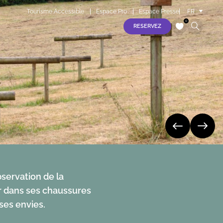
Tourisme Accessible
Espace Pro
Espace Presse
FR
EN
0
RESERVEZ
ES
samedi 08 août
S
samedi 08 août
dimanche 09 août
lundi 10 août
mardi 11 août
mercredi 12 août
bservation de la
ter dans ses chaussures
ses envies.