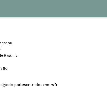
fonseau
C
gle Maps
83 60
ct@cdc-portesentredeuxmers.fr