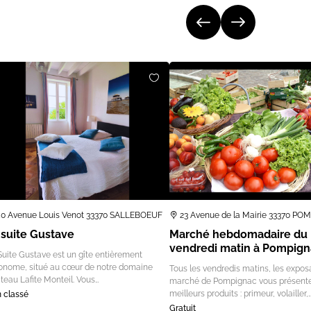
50 Avenue Louis Venot 33370 SALLEBOEUF
23 Avenue de la Mairie 33370 P
 suite Gustave
Marché hebdomadaire du
vendredi matin à Pompign
Suite Gustave est un gîte entièrement
onome, situé au cœur de notre domaine
Tous les vendredis matins, les expos
teau Lafite Monteil. Vous…
marché de Pompignac vous présente
meilleurs produits : primeur, volailler,
 classé
Gratuit