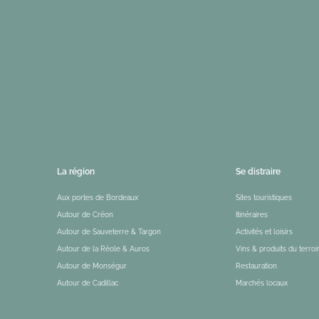
La région
Se distraire
Aux portes de Bordeaux
Sites touristiques
Autour de Créon
Itinéraires
Autour de Sauveterre & Targon
Activités et loisirs
Autour de la Réole & Auros
Vins & produits du terroi
Autour de Monségur
Restauration
Autour de Cadillac
Marchés locaux