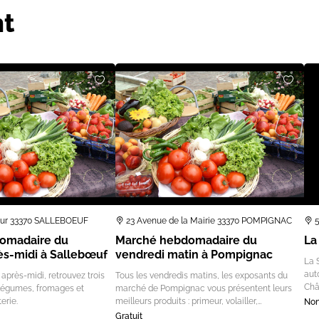
t
our 33370 SALLEBOEUF
23 Avenue de la Mairie 33370 POMPIGNAC
omadaire du
Marché hebdomadaire du
La
ès-midi à Sallebœuf
vendredi matin à Pompignac
La 
aut
 après-midi, retrouvez trois
Tous les vendredis matins, les exposants du
Châ
/légumes, fromages et
marché de Pompignac vous présentent leurs
erie.
meilleurs produits : primeur, volailler,…
Non
Gratuit