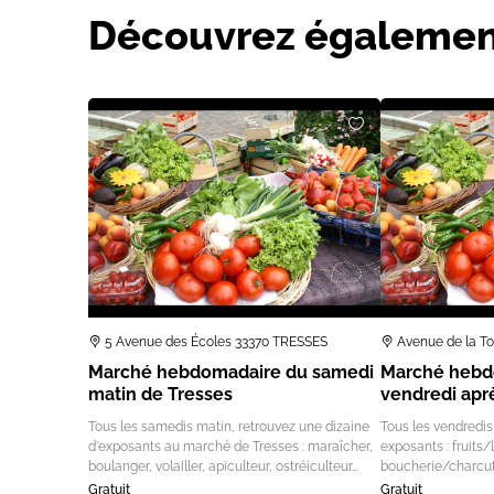
Découvrez égalemen
5 Avenue des Écoles 33370 TRESSES
Avenue de la T
Marché hebdomadaire du samedi
Marché hebd
matin de Tresses
vendredi apr
Tous les samedis matin, retrouvez une dizaine
Tous les vendredis
d'exposants au marché de Tresses : maraîcher,
exposants : fruits
boulanger, volailler, apiculteur, ostréiculteur…
boucherie/charcut
Gratuit
Gratuit