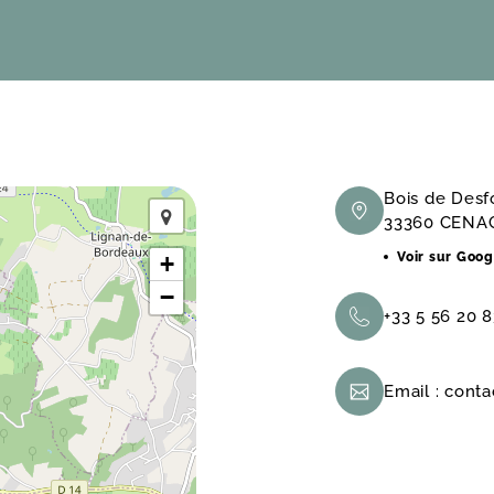
Bois de Des
33360 CENA
Voir sur Goo
+
−
+33 5 56 20 
Email :
conta