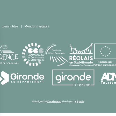
Liens utiles
Mentions légales
© Designed by
From Roswell
, developed by
Apsulis