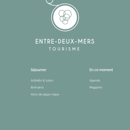
Séjourner
En ce moment
Activités & loisirs
Agenda
Itinéraires
Magazine
Aires de pique-nique
r