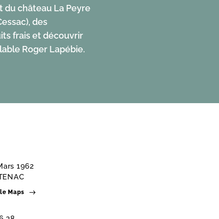
ant du château La Peyre
Cessac), des
ts frais et découvrir
clable Roger Lapébie.
Mars 1962
TENAC
gle Maps
6 38