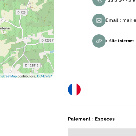
Email :
mairi
Site Internet
nStreetMap
contributors,
CC-BY-SA
Paiement : Espèces