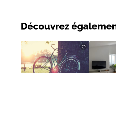
Découvrez égalemen
33580 RIMONS
Boucle La Sainte Émilionne
251 Rue des Mar
Campagne
Déportation 3
GUYENNE
Ô vignes et b