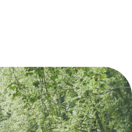
i-chemin entre Saint-Emilion et Sauternes,
bastide de Sauveterre-de-Guyenne a été
dée en 1281 par le roi…