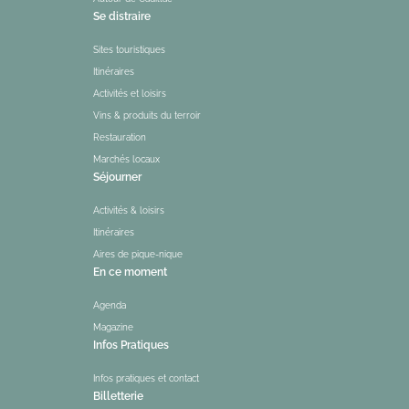
Se distraire
Sites touristiques
Itinéraires
Activités et loisirs
Vins & produits du terroir
Restauration
Marchés locaux
Séjourner
Activités & loisirs
Itinéraires
Aires de pique-nique
En ce moment
Agenda
Magazine
Infos Pratiques
Infos pratiques et contact
Billetterie