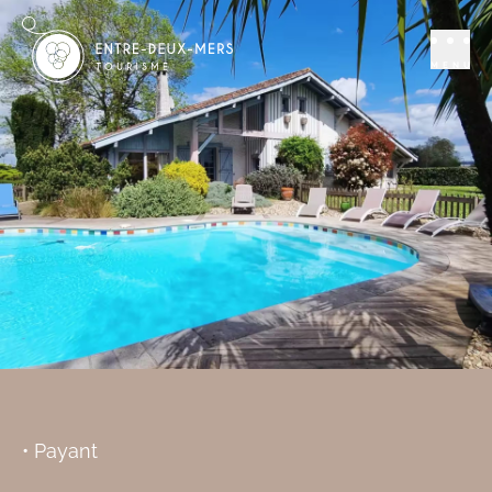
Séjourner
Gites
Les Gîtes Salix
MENU
PONDAURAT
Réserver
Ajouter aux favoris
• Payant