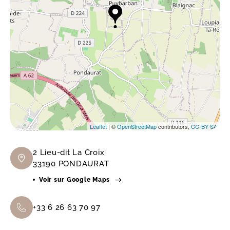
Leaflet
| ©
OpenStreetMap
contributors,
CC-BY-SA
2 Lieu-dit La Croix
33190 PONDAURAT
Voir sur Google Maps
+33 6 26 63 70 97