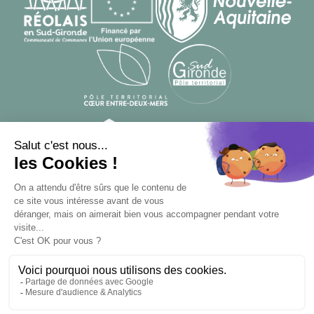
© Designed by
From Roswell
, developed by
Apsulis