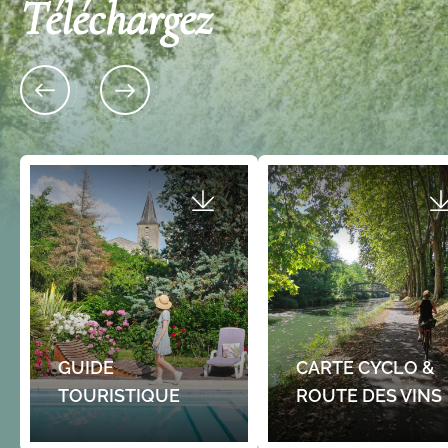
Téléchargez
16 allées des Tilleuls 33
Apparthôtel Les Tille
122 Cote du Paradis Lieu-dit La Marche 33190
Situé au sein d'un bâti du XV
PUYBARBAN
cœur de la cité médiévale de
Le Clos des Noaillettes
retrouvez le…
2 étoiles
Dans un écrin de verdure, le long du canal des 2
mers, nous vous accueillons le temps d'une…
Non classé
GUIDE
CARTE CYCLO &
TOURISTIQUE
ROUTE DES VINS