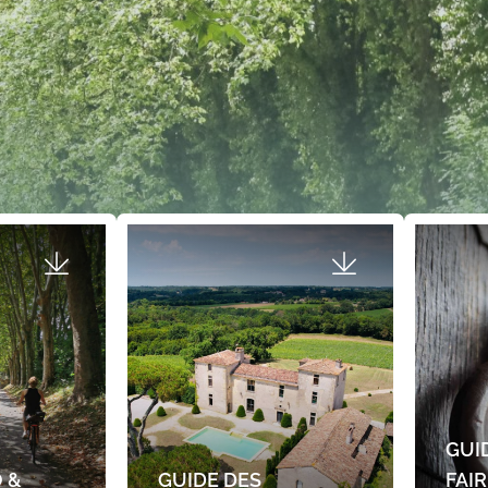
GUI
 &
GUIDE DES
FAIR