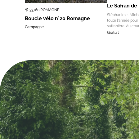
Le Safran de
33760 ROMAGNE
Stéphanie et Mich
Boucle vélo n°20 Romagne
toute l'année pour
safranière. Au cour
Campagne
Gratuit