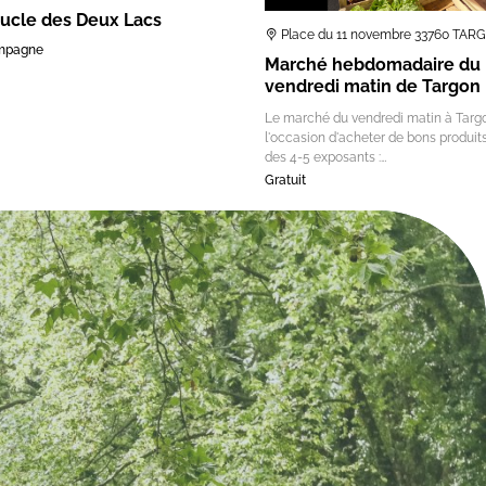
ucle des Deux Lacs
Place du 11 novembre 33760 TAR
mpagne
Marché hebdomadaire du
vendredi matin de Targon
Le marché du vendredi matin à Targo
l'occasion d'acheter de bons produit
des 4-5 exposants :…
Gratuit