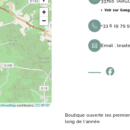
33760 TARG
Voir sur Goo
+
−
+33 6 19 79 5
Email :
lesat
nStreetMap
contributors,
CC-BY-SA
Boutique ouverte les premier
long de l'année.