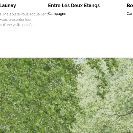
 Launay
Entre Les Deux Étangs
Bo
Campagne
Ca
el Malaplate vous accueillent
 vous présenter leur
s d'une visite guidée,…