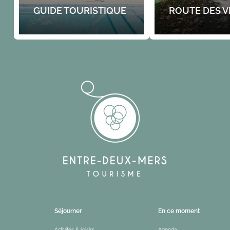
GUIDE TOURISTIQUE
ROUTE DES V
Séjourner
En ce moment
Activités & loisirs
Agenda