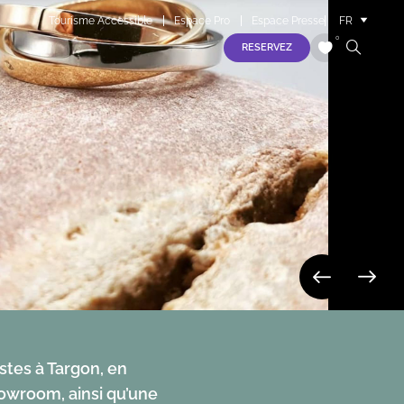
Tourisme Accessible
Espace Pro
Espace Presse
FR
EN
0
RESERVEZ
ES
jeudi 06 août
S
vendredi 07 août
samedi 08 août
dimanche 09 août
lundi 10 août
istes à Targon, en
owroom, ainsi qu’une