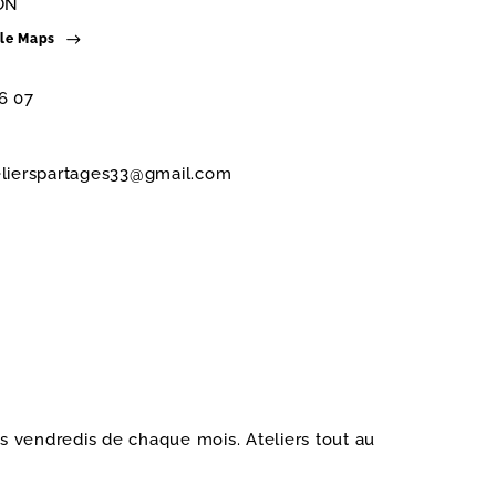
ON
gle Maps
6 07
elierspartages33@gmail.com
s vendredis de chaque mois. Ateliers tout au