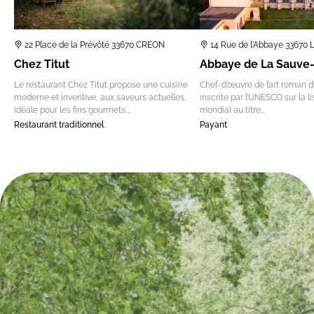
22 Place de la Prévôté 33670 CREON
14 Rue de l'Abbaye 33670
Chez Titut
Abbaye de La Sauve
Le restaurant Chez Titut propose une cuisine
Chef-d’œuvre de l’art roman du
moderne et inventive, aux saveurs actuelles,
inscrite par l’UNESCO sur la l
idéale pour les fins gourmets.…
mondial au titre…
Restaurant traditionnel
Payant