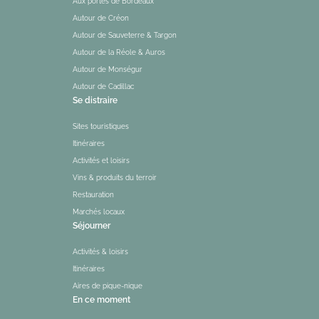
Aux portes de Bordeaux
Autour de Créon
Autour de Sauveterre & Targon
Autour de la Réole & Auros
Autour de Monségur
Autour de Cadillac
Se distraire
Sites touristiques
Itinéraires
Activités et loisirs
Vins & produits du terroir
Restauration
Marchés locaux
Séjourner
Activités & loisirs
Itinéraires
Aires de pique-nique
En ce moment