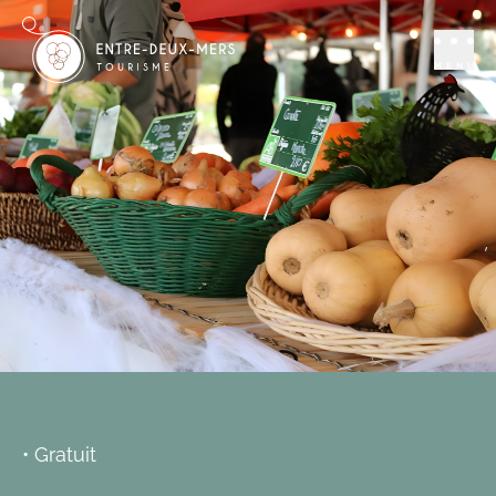
Se distraire
Marchés
La Halle
MENU
Gourmande :
Marché
hebdomadaire du
vendredi après-
midi de Sadirac
SADIRAC
• Gratuit
Ajouter aux favoris