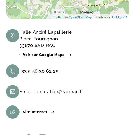
Leaflet
| ©
OpenStreetMap
contributors,
CC-BY-SA
Halle André Lapaillerie
Place Fouragnan
33670 SADIRAC
Voir sur Google Maps
+33 5 56 30 62 29
Email :
animation@sadirac.fr
Site Internet