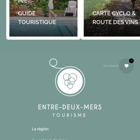
GUIDE
CARTE CYCLO &
TOURISTIQUE
ROUTE DES VINS
0
Vos favoris
La région