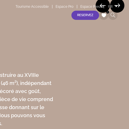
Tourisme Accessible
Espace Pro
Espace Presse
FR
EN
0
RESERVEZ
ES
vendredi 07 août
S
samedi 08 août
dimanche 09 août
lundi 10 août
truire au XVIIIe
mardi 11 août
e (46 m²), indépendant
 Décoré avec goût,
 pièce de vie comprend
asse donnant sur le
. Nous pouvons vous
.