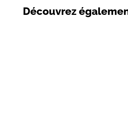
Découvrez égalemen
2 bis chemin de Bon Ange 33370
POMPIGNAC
Les Cabanes de la Romaningue
Vous rêvez d'une déconnexion totale dans un
milieu naturel calme et reposant, et de profiter
de vos proches…
Non classé
23 Avenue de l
Marché hebd
vendredi mat
Tous les vendredis
marché de Pompign
meilleurs produits :