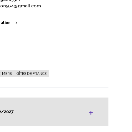
llon974@gmail.com
vation
X-MERS
GÎTES DE FRANCE
+
2/2027