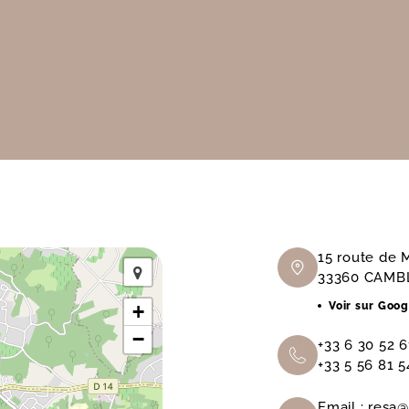
15 route de
33360 CAMB
Voir sur Goo
+
−
+33 6 30 52 6
+33 5 56 81 5
Email :
resa@