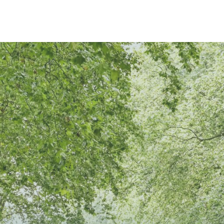
Gra
huîtres, boulanger... Tous les dimanches matin
sur…
Gratuit