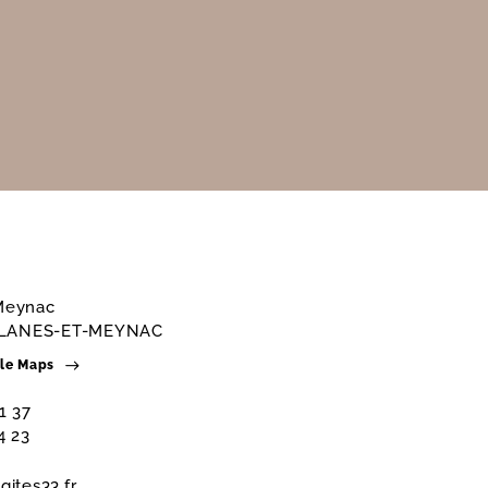
 Meynac
LANES-ET-MEYNAC
gle Maps
1 37
4 23
gites33.fr