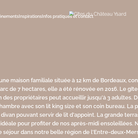
Ysard
énements
Inspirations
Infos pratiques et contact
VOUS INSPIRER
S
MAIS AUSSI...
isites & patrimoine
LES INCONTOURNABLE
THÉMATIQUES
Séjours et excursions
ements
alades & itinéraires
Cyclo
Location de salles
tivités & loisirs
Balades
Aires de Pique-nique
es
Au bord de l’eau
ignobles
En hiver
une maison familiale située à 12 km de Bordeaux, cons
estauration
En amoureux
arc de 7 hectares, elle a été rénovée en 2016. Le gît
solites
Aux Portes de Bordeaux
s
archés locaux
g Car
 des propriétaires peut accueillir jusqu'à 3 adultes.
Autour de Créon
e
hambre avec son lit king size et son coin bureau. La
Autour de Sauveterre & Targon
es
divan pouvant servir de lit d'appoint. La grande terr
Autour de La Réole & Auros
st idéale pour profiter de nos après-midi ensoleillées
Autour de Monségur
e séjour dans notre belle région de l'Entre-deux-Mers
e-
Autour de Cadillac