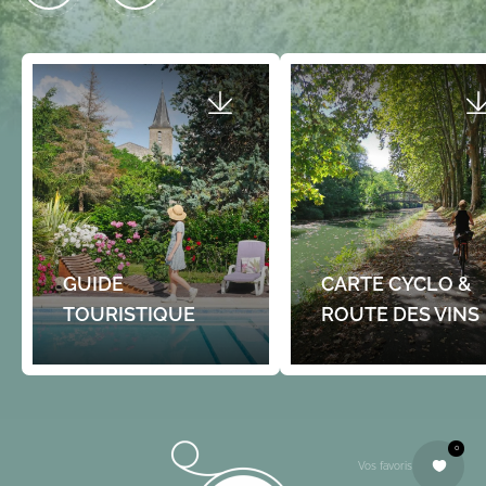
GUIDE
CARTE CYCLO &
TOURISTIQUE
ROUTE DES VINS
0
Vos favoris