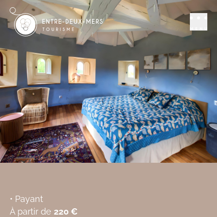
Séjourner
Chambres d'hôtes
Chambres d'hôtes
MENU
du château de
Castelneau
SAINT-LEON
Ajouter aux favoris
• Payant
À partir de
220 €