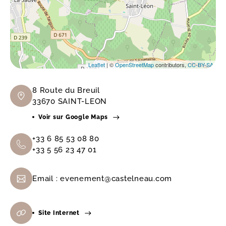
Leaflet
| ©
OpenStreetMap
contributors,
CC-BY-SA
8 Route du Breuil
33670 SAINT-LEON
Voir sur Google Maps
+33 6 85 53 08 80
+33 5 56 23 47 01
Email :
evenement@castelneau.com
Site Internet