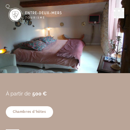
Séjourner
Chambres d'hôtes
Chambre D’hôtes
MENU
Le Paon Blanc
MONPRIMBLANC
Ajouter aux favoris
À partir de
500 €
Chambres d'hôtes