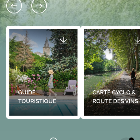
Chambres tous conforts dans maison
bourgeoise avec vue sur parc où habitent 3
chattes Maine Coon avec qui…
Non classé
33410 CADILLAC-SUR-G
Les Pistes de Robin :
jeu dans la ville (3-7 
Urbain
GUIDE
CARTE CYCLO &
TOURISTIQUE
ROUTE DES VINS
0