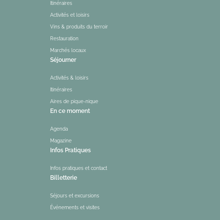
Itinéraires
Activités et loisirs
Vins & produits du terroir
Restauration
Marchés locaux
Séjourner
Activités & loisirs
Itinéraires
Aires de pique-nique
En ce moment
Agenda
Magazine
Infos Pratiques
Infos pratiques et contact
Billetterie
Séjours et excursions
Événements et visites