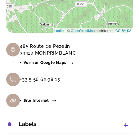
Leaflet
| ©
OpenStreetMap
contributors,
CC-BY-SA
485 Route de Pezelin
33410 MONPRIMBLANC
Voir sur Google Maps
+33 5 56 62 98 15
Site Internet
Labels