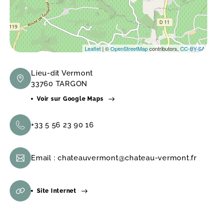
Leaflet
| ©
OpenStreetMap
contributors,
CC-BY-SA
Lieu-dit Vermont
33760 TARGON
Voir sur Google Maps
+33 5 56 23 90 16
Email :
chateauvermont@chateau-vermont.fr
Site Internet