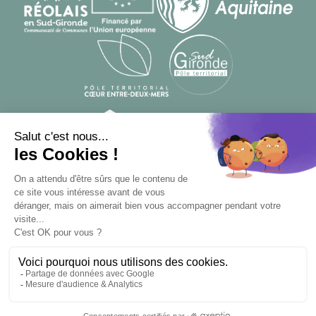
© Designed by
From Roswell
, developed by
Apsulis