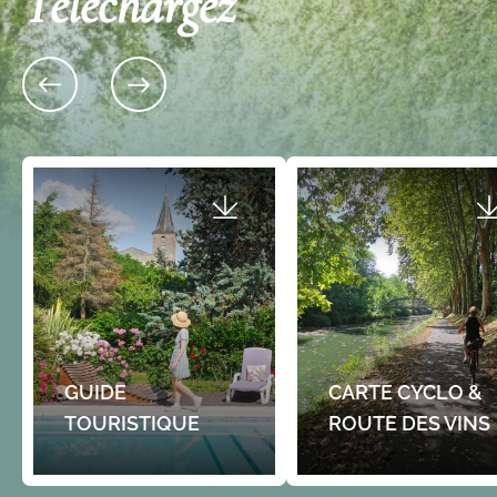
Téléchargez
Place du 11 novembre 33760 TARGON
33540 SAUVETERRE-DE-
Marché hebdomadaire du
Bastide de Sauveter
vendredi matin de Targon
Guyenne
Le marché du vendredi matin à Targon, c'est
Au cœur du vignoble de l’Ent
l'occasion d'acheter de bons produits auprès
Sauveterre-de-Guyenne est u
des 4-5 exposants :…
en 1281 par le Roi Edouard 1er
Gratuit
Gratuit
GUIDE
CARTE CYCLO &
TOURISTIQUE
ROUTE DES VINS