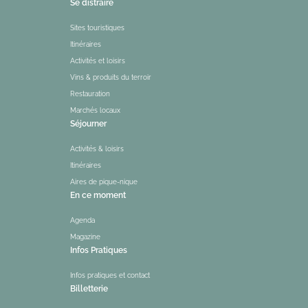
Se distraire
Sites touristiques
Itinéraires
Activités et loisirs
Vins & produits du terroir
Restauration
Marchés locaux
Séjourner
Activités & loisirs
Itinéraires
Aires de pique-nique
En ce moment
Agenda
Magazine
Infos Pratiques
Infos pratiques et contact
Billetterie