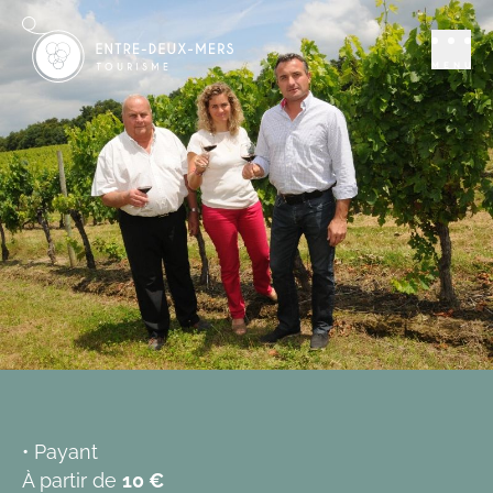
Se distraire
Vin - degustation
Château Vermont
MENU
TARGON
Ajouter aux favoris
• Payant
À partir de
10 €