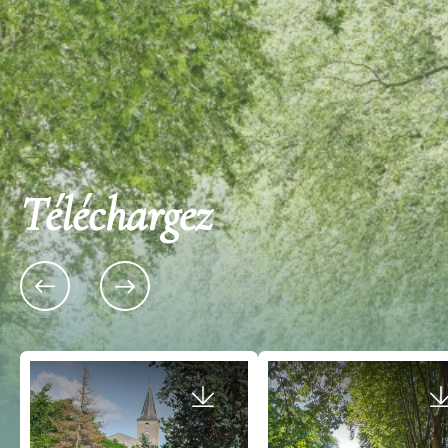
Téléchargez
1 Château Piada 33720 B
2 rue du Cros 33410 CADILLAC-SUR-
Château Piada
GARONNE
Situé sur le haut plateau de B
Bastide de Cadillac-sur-Garonne
argilo-silico-calcaires), le C
superficie de 8 ha est…
Bastide fondée en 1280, sur les bords de la
Garonne pour le roi d'Angleterre. De l'ancienne
Payant
bastide subsistent…
Payant