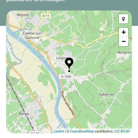
+
−
Leaflet
| ©
OpenStreetMap
contributors,
CC-BY-SA