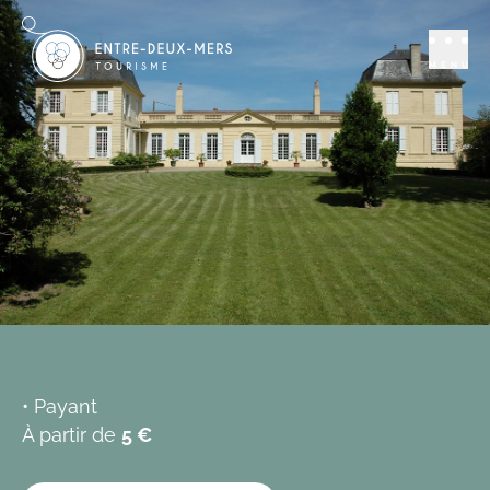
Se distraire
Vin - degustation
Château Loupiac-
MENU
Gaudiet
LOUPIAC
Ajouter aux favoris
• Payant
À partir de
5 €