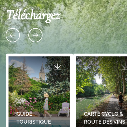
Téléchargez
12 Place de la Mairie 33360 LATRESNE
12 Place de la Mairie 333
Le marché de la Table du Renard
Le marché de la Tab
Bleu
Bleu
Un marché insolite : Marché dans les jardins du
Un marché insolite : Marché d
restaurant La Table du Renard bleu à Latresne
restaurant La Table du Renar
chaque…
chaque…
Gratuit
Gratuit
GUIDE
CARTE CYCLO &
TOURISTIQUE
ROUTE DES VINS