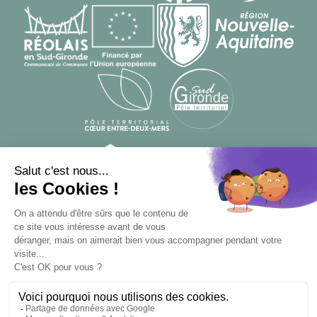
© Designed by
From Roswell
, developed by
Apsulis