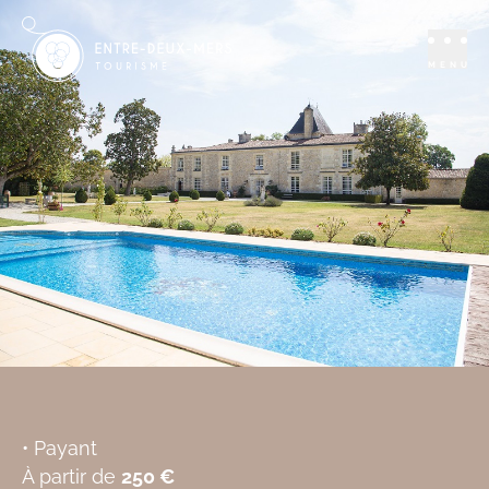
Séjourner
Chambres d'hôtes
Château de La
MENU
Ligne
LIGNAN-DE-BORDEAUX
Ajouter aux favoris
• Payant
À partir de
250 €