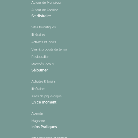
Autour de Monségur
Autour de Cadillac
Se distraire
Sites touristiques
Itinéraires
Activités et loisirs
Vins & produits du terroir
Restauration
Marchés locaux
Séjourner
Activités & loisirs
Itinéraires
Aires de pique-nique
En ce moment
Agenda
Magazine
Infos Pratiques