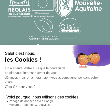
© Designed by
From Roswell
, developed by
Apsulis