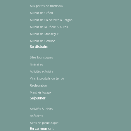
Aux portes de Bordeaux
Autour de Créon
Autour de Sauveterre & Targon
Autour de la Réole & Auros
Autour de Monségur
Autour de Cadillac
Se distraire
Sites touristiques
Itinéraires
Activités et loisirs
Vins & produits du terroir
Restauration
Marchés locaux
Séjourner
Activités & loisirs
Itinéraires
Aires de pique-nique
En ce moment