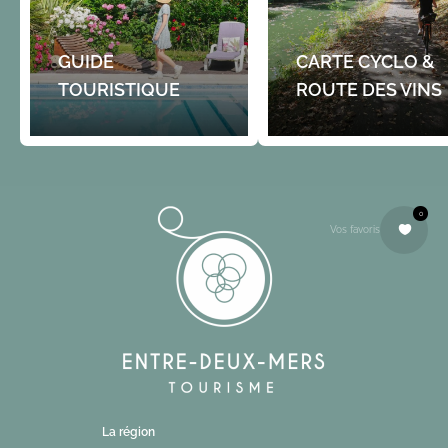
GUIDE
CARTE CYCLO &
TOURISTIQUE
ROUTE DES VINS
0
Vos favoris
La région