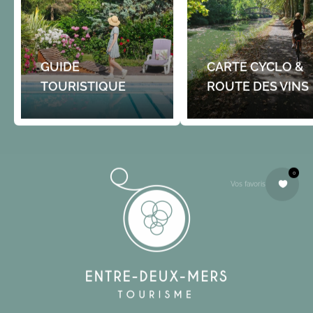
GUIDE
CARTE CYCLO &
TOURISTIQUE
ROUTE DES VINS
0
Vos favoris