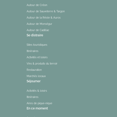
Autour de Créon
Autour de Sauveterre & Targon
Autour de la Réole & Auros
Autour de Monségur
Autour de Cadillac
Se distraire
Sites touristiques
Itinéraires
Activités et loisirs
Vins & produits du terroir
Restauration
Marchés locaux
Séjourner
Activités & loisirs
Itinéraires
Aires de pique-nique
En ce moment