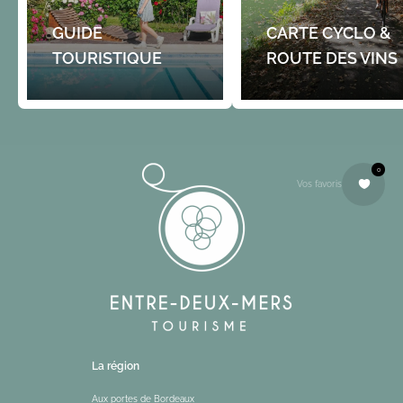
GUIDE
CARTE CYCLO &
TOURISTIQUE
ROUTE DES VINS
0
Vos favoris
La région
Aux portes de Bordeaux