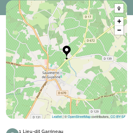
+
−
Leaflet
| ©
OpenStreetMap
contributors,
CC-BY-SA
1 Lieu-dit Garrineau