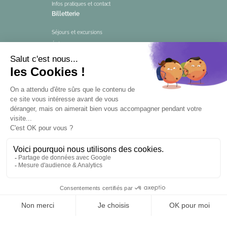
Infos pratiques et contact
Billetterie
Séjours et excursions
Événements et visites
Questionnaire de satisfaction
Engagement qualité tourisme
Liens utiles
Mentions légales
Tourisme Accessible
Espace Pro
Espace Presse
FR
EN
ES