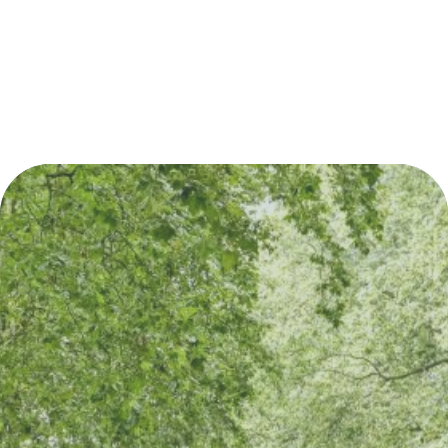
Situé à 109 mètres d'altitude sur la crête qui
641 rue du 19 mars 1962 
traverse une partie de Gornac, le Moulin du
Chambres en vignes
Haut-Benauge,…
Gratuit
3 chambres avec chacune deu
90cmx200cm pouvant être ré
lit, une salle d’eau…
Non classé