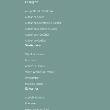
La région
Aux portes de Bordeaux
Autour de Créon
Autour de Sauveterre & Targon
Autour de la Réole & Auros
Autour de Monségur
Autour de Cadillac
Se distraire
Sites touristiques
Itinéraires
Activités et loisirs
Vins & produits du terroir
Restauration
Marchés locaux
Séjourner
Activités & loisirs
Itinéraires
Aires de pique-nique