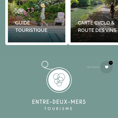
GUIDE
CARTE CYCLO &
TOURISTIQUE
ROUTE DES VINS
0
Vos favoris