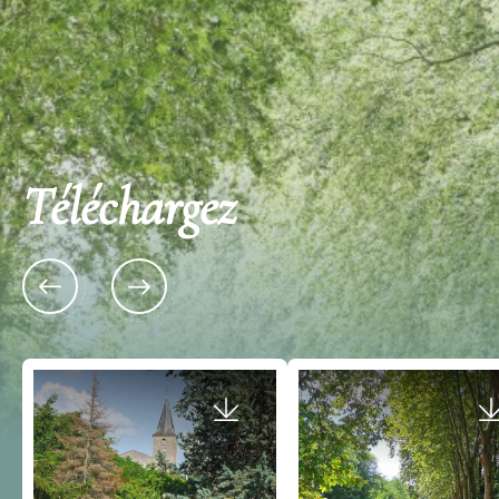
Téléchargez
Place du Village 33880 SAINT-CAPRAIS-DE-
Avenue du Port Port de Ca
BORDEAUX
SAINT-LOUBES
Marché hebdomadaire du
Tèrra Aventura à Sain
dimanche de Saint-Caprais de
Cavernes, hop ! Hop 
Bordeaux
Téléchargez gratuitement l’ap
Aventura sur smartphone et p
Petit marché local avec une dizaine de
découverte de plus de 650 pa
producteurs locaux; Rôtisserie, maraîcher,
huîtres, boulanger... Tous les dimanches matin
Gratuit
sur…
Gratuit