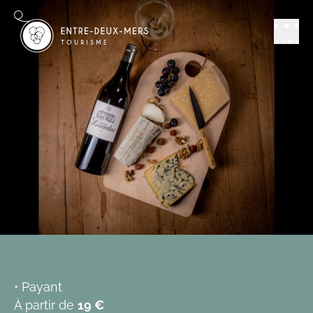
Se distraire
Activités et loisirs
Visite "accord vins
MENU
et fromages"
TRESSES
Réserver
Ajouter aux favoris
• Payant
À partir de
19 €