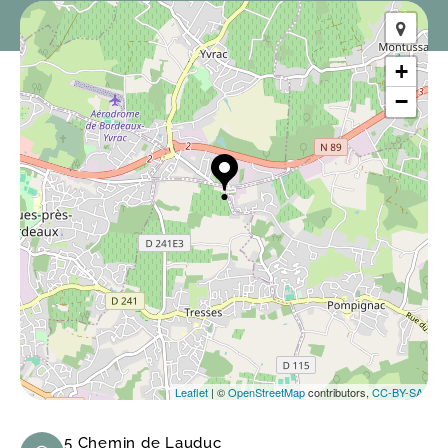
+
−
Leaflet
| ©
OpenStreetMap
contributors,
CC-BY-SA
5 Chemin de Lauduc