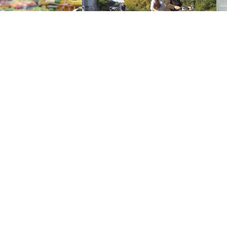
42 rue Grossolle 33210 CASTETS ET
CASTILLON
Les Cycles du Canal
E
Location et réparation de cycles de qualité
omadaire du samedi
Pa
pour randonner en toute sérénité. Situé à 300 m
éole
Mêm
de la…
ded
re de la cité millénaire de
Payant
choc
samedis matin le long des
Pay