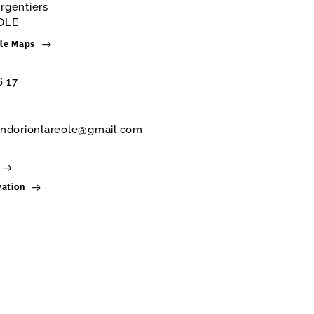
rgentiers
OLE
gle Maps
6 17
ndorionlareole@gmail.com
vation