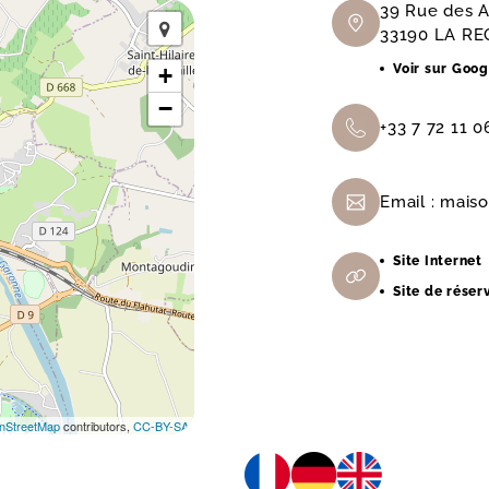
39 Rue des A
33190 LA RE
Voir sur Goo
+
−
+33 7 72 11 0
Email :
maiso
Site Internet
Site de réser
nStreetMap
contributors,
CC-BY-SA