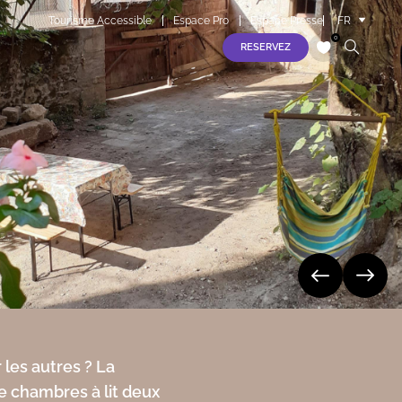
Tourisme Accessible
Espace Pro
Espace Presse
FR
EN
0
RESERVEZ
ES
jeudi 06 août
S
vendredi 07 août
samedi 08 août
dimanche 09 août
lundi 10 août
 les autres ? La
re chambres à lit deux