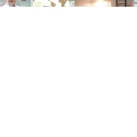
9 rue Gambetta 33190 LA REOLE
39 Rue des Argentiers 33190 LA 
trick BROSSARD Chocolatier
Chez Françoise
e si Patrick Brossard n'est pas tombé
Petite chambre tout confort pour pa
ans quand il était petit, sa rencontre avec le
nuit à La Réole en compagnie de vot
olat il…
Françoise.
ant
Non classé