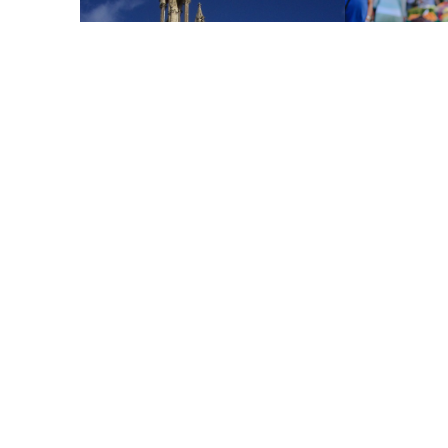
33190 LA REOL
Marché hebd
matin à La R
Marché hebdomadai
La Réole tous les 
quais de…
Gratuit
Lorette 33190 SAINT-MICHEL-DE-LAPUJADE
Eglise Notre-Dame-de-Lorette
En 1150, une dame d'une grande beauté
apparaît, près d’un buisson au pied duquel
coule une source, à…
Gratuit