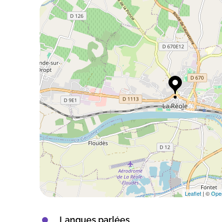
Leaflet
| ©
Ope
Langues parlées