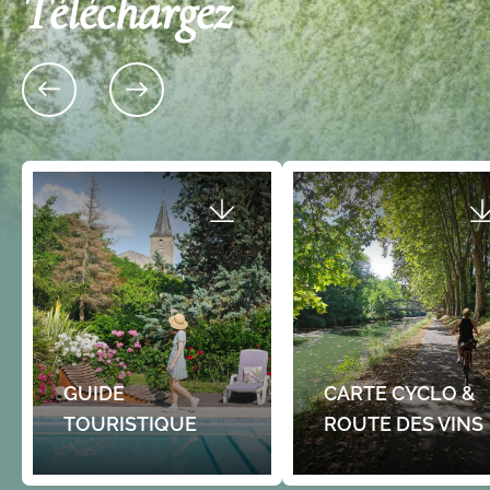
Téléchargez
Allée Bernadotte 33360 L
3, Chemin du Calvaire 33360 CAMBLANES-
Etang des sources
ET-MEYNAC
Havre de nature et de paix, c
L'atelier de Madame Poisson
fait le bonheur des pêcheurs
Créé…
Chez Madame Poisson, on aime prendre son
temps…toutes les étapes de la production sont
Gratuit
faites à la main,…
Gratuit
GUIDE
CARTE CYCLO &
TOURISTIQUE
ROUTE DES VINS