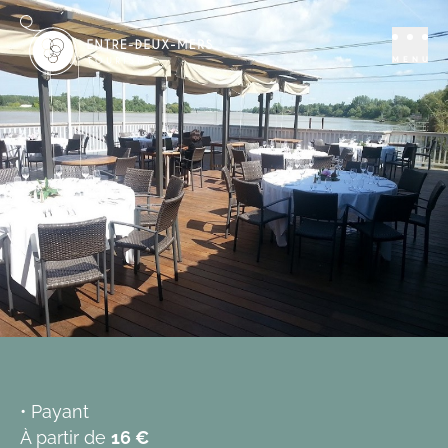
Se distraire
Restaurants
La Maison du
MENU
Fleuve
CAMBLANES-ET-MEYNAC
Ajouter aux favoris
• Payant
À partir de
16 €