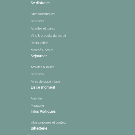
Se distraire
Sites touristiques
Itinéraires
Activités et loisirs
Vins & produits du terroir
Restauration
Marchés locaux
Séjourner
Activités & loisirs
Itinéraires
Aires de pique-nique
En ce moment
Agenda
Magazine
Infos Pratiques
Infos pratiques et contact
Billetterie