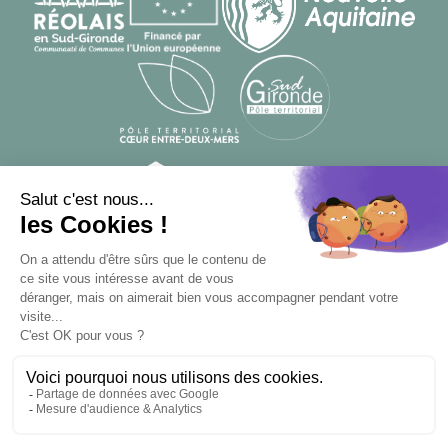
© Designed by
From Roswell
, developed by
Apsulis