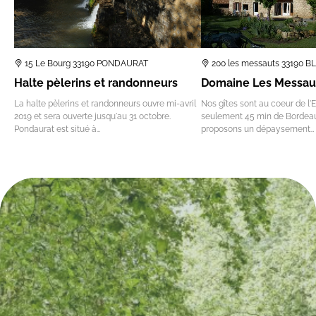
15 Le Bourg 33190 PONDAURAT
200 les messauts 33190 
Halte pèlerins et randonneurs
Domaine Les Messau
La halte pèlerins et randonneurs ouvre mi-avril
Nos gîtes sont au coeur de l'
2019 et sera ouverte jusqu'au 31 octobre.
seulement 45 min de Bordea
Pondaurat est situé à…
proposons un dépaysement…