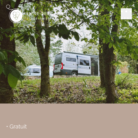
Séjourner
Aire Camping car
Aire de camping-
MENU
cars de la Ferme
du Moulinat
LOUBENS
Ajouter aux favoris
• Gratuit