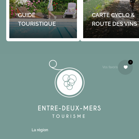
GUIDE
CARTE CYCLO &
TOURISTIQUE
ROUTE DES VINS
0
Vos favoris
La région