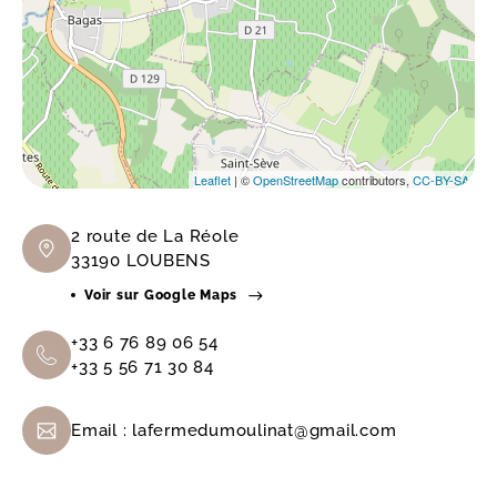
Leaflet
| ©
OpenStreetMap
contributors,
CC-BY-SA
2 route de La Réole
33190 LOUBENS
Voir sur Google Maps
+33 6 76 89 06 54
+33 5 56 71 30 84
Email :
lafermedumoulinat@gmail.com