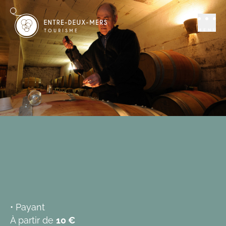
Se distraire
Vin - degustation
Vignobles Boudon
MENU
SOULIGNAC
Ajouter aux favoris
• Payant
À partir de
10 €