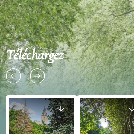
Téléchargez
Rue Périchotte 33540 SA
GUYENNE
15 Lieu-dit Estebelingue 33540 CASTELVIEL
Meublé communal :
Tiny house du Séchoir de
l'Engranne
Votre gîte est situé dans une
colombage du XVIe siècle, a
Envie d’une escapade unique au cœur de la
bastide de…
nature ? À seulement 40 min de Bordeaux, le
Non classé
Séchoir…
Non classé