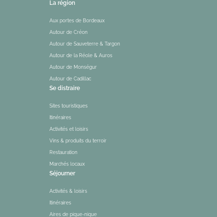
La région
Aux portes de Bordeaux
Autour de Créon
Autour de Sauveterre & Targon
Autour de la Réole & Auros
Autour de Monségur
Autour de Cadillac
Se distraire
Sites touristiques
Itinéraires
Activités et loisirs
Vins & produits du terroir
Restauration
Marchés locaux
Séjourner
Activités & loisirs
Itinéraires
Aires de pique-nique