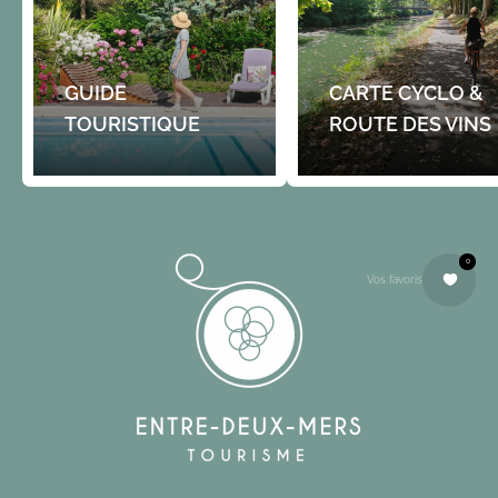
GUIDE
CARTE CYCLO &
TOURISTIQUE
ROUTE DES VINS
0
Vos favoris