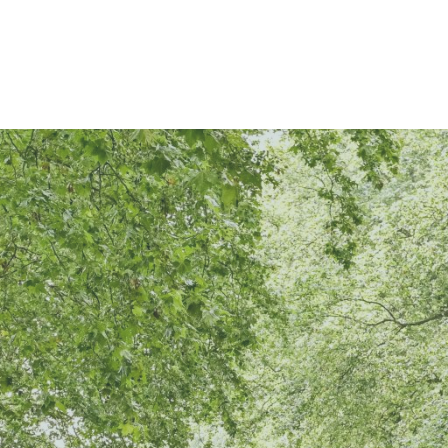
es et Meynac. Une dizaine
marché à Camblanes et Meynac. Une dizaine
d'e
t…
de commerçants et…
boul
Gratuit
Gra