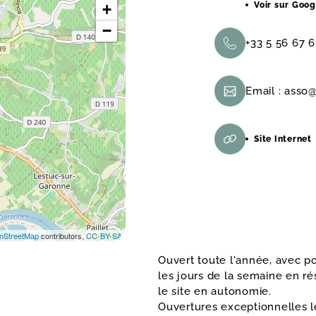
Voir sur Goo
+
−
+33 5 56 67 6
Email :
asso@
Site Internet
nStreetMap
contributors,
CC-BY-SA
Ouvert toute l'année, avec pos
les jours de la semaine en r
le site en autonomie.
Ouvertures exceptionnelles 