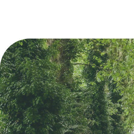
marché à Camblan
exposants : fruits/légumes, fromages et
de commerçants e
boucherie/charcuterie.
Gratuit
Gratuit