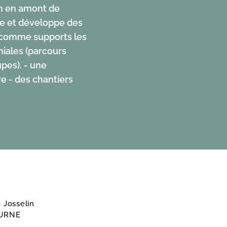
km en amont de
ée et développe des
t comme supports les
oniales (parcours
upes). - une
e - des chantiers
 Josselin
OURNE