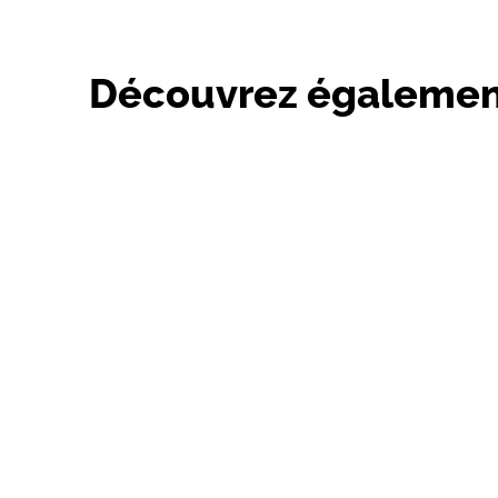
Découvrez égalemen
Place de la ma
MEYNAC
Avenue de la Tour 33370 SALLEBOEUF
Marché hebd
Marché hebdomadaire du
de Camblane
vendredi après-midi à Sallebœuf
Toute l’année, le s
Tous les vendredis après-midi, retrouvez trois