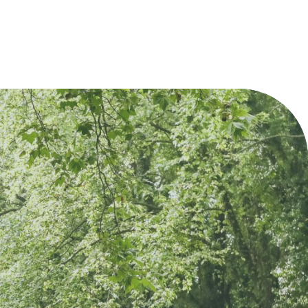
xposants au marché de Tresses : maraîcher,
d'exposants au marché de Tresses : 
anger, volailler, apiculteur, ostréiculteur…
boulanger, volailler, apiculteur, ostréi
tuit
Gratuit