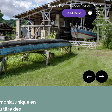
Tourisme Accessible
Espace Pro
Espace Presse
FR
EN
0
RESERVEZ
ES
dimanche 09 août
S
lundi 10 août
mardi 11 août
mercredi 12 août
jeudi 13 août
rimonial unique en
u titre des