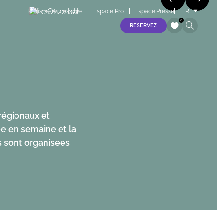
Tourisme Accessible
Espace Pro
Espace Presse
FR
EN
0
RESERVEZ
ES
vendredi 07 août
S
samedi 08 août
dimanche 09 août
lundi 10 août
 régionaux et
mardi 11 août
ée en semaine et la
s sont organisées