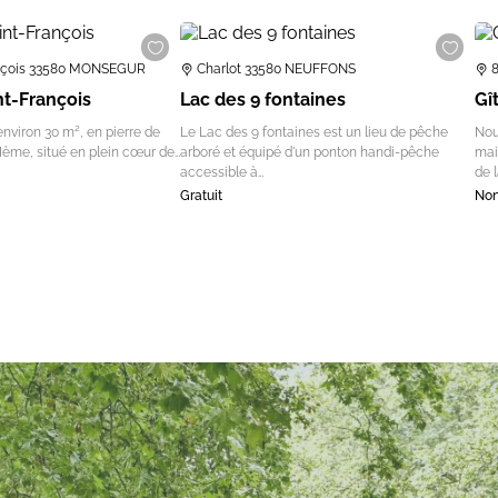
ançois 33580 MONSEGUR
Charlot 33580 NEUFFONS
int-François
Lac des 9 fontaines
Gî
environ 30 m², en pierre de
Le Lac des 9 fontaines est un lieu de pêche
Nou
VIème, situé en plein cœur de…
arboré et équipé d'un ponton handi-pêche
mai
accessible à…
de 
Gratuit
Non