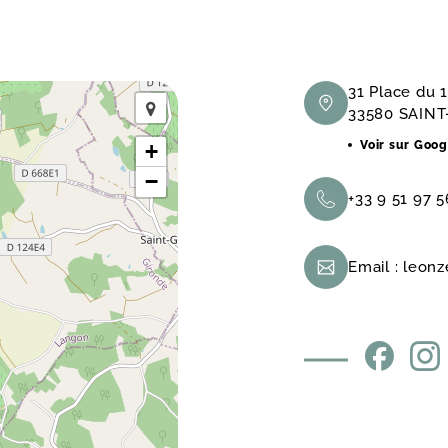
31 Place du
33580 SAIN
Voir sur Goo
+
−
+33 9 51 97 5
Email :
leonz