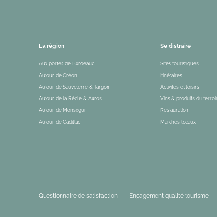
La région
Se distraire
Aux portes de Bordeaux
Sites touristiques
Autour de Créon
Itinéraires
Autour de Sauveterre & Targon
Activités et loisirs
Autour de la Réole & Auros
Vins & produits du terroi
Autour de Monségur
Restauration
Autour de Cadillac
Marchés locaux
Questionnaire de satisfaction
Engagement qualité tourisme