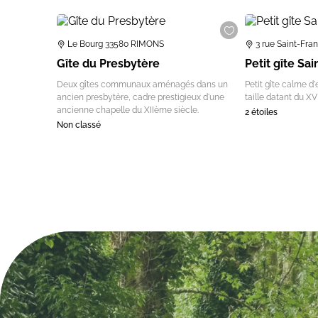
Le Bourg 33580 RIMONS
3 rue Saint-Fr
Gîte du Presbytère
Petit gîte Sa
Deux gîtes communaux aménagés dans un
Petit gîte calme d'
ancien presbytère, cadre prestigieux d'une
taille datant du X
ancienne chapelle du XIIème siècle.
2 étoiles
Non classé