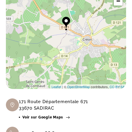
−
Leaflet
| ©
OpenStreetMap
contributors,
CC-BY-SA
171 Route Départementale 671
33670 SADIRAC
Voir sur Google Maps