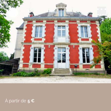
Séjourner
Chambres d'hôtes
Chateauneuf
MENU
SADIRAC
Réserver
Ajouter aux favoris
À partir de
5 €