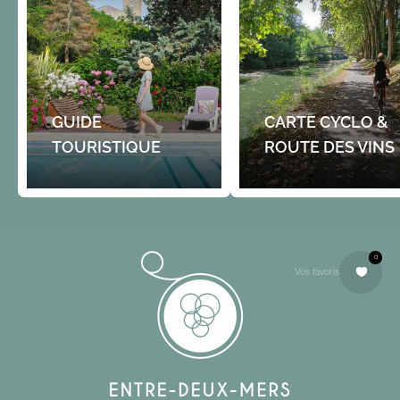
père en…
Le cœur de la commune de S
Payant
sous la halle André Lapailleri
Fouragnan) tous les vendredi
Gratuit
GUIDE
CARTE CYCLO &
TOURISTIQUE
ROUTE DES VINS
0
Vos favoris