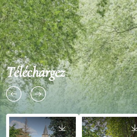
Découvrez également
Téléchargez
21 Chemin de Farizeau 33670 SADIRAC
Place Fouragnan 33670 S
Château Farizeau
La Halle Gourmande 
hebdomadaire du ven
Du début du XIXe siècle jusqu'en 1911, les
midi de Sadirac
Moreau étaient tonneliers et maîtres de chai de