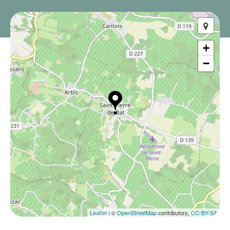
+
−
Leaflet
| ©
OpenStreetMap
contributors,
CC-BY-SA