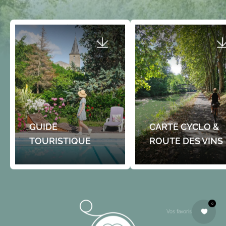
GUIDE
CARTE CYCLO &
TOURISTIQUE
ROUTE DES VINS
0
Vos favoris