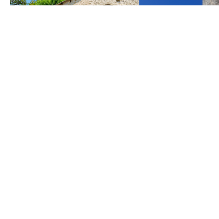
1 Lieu-dit Le Petit Gourdin 33540 MAURIAC
Gîte Les Rosiers de la Petite
Toscane
Notre gîte "Les Rosiers" est un T2 qui met à
votre disposition un grand salon, une cuisine
entièrement…
3 étoiles
30 place du château 334
Château de Rauzan
Près de la bastide de Blasim
l’Entre-deux-Mers, le Châtea
bel exemple…
Payant