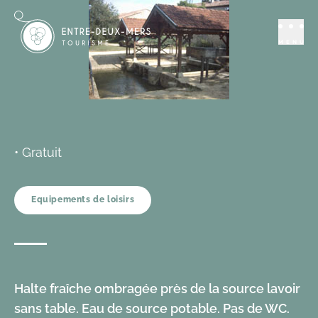
Se distraire
Loisirs
Aire de pique-
MENU
nique du lavoir de
Saint-Pierre de
Bat
• Gratuit
SAINT-PIERRE-DE-BAT
Equipements de loisirs
Ajouter aux favoris
Halte fraîche ombragée près de la source lavoir
sans table. Eau de source potable. Pas de WC.