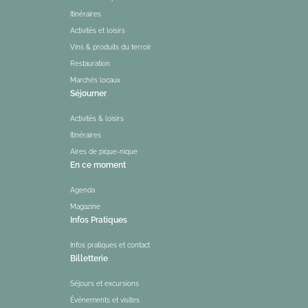
Itinéraires
Activités et loisirs
Vins & produits du terroir
Restauration
Marchés locaux
Séjourner
Activités & loisirs
Itinéraires
Aires de pique-nique
En ce moment
Agenda
Magazine
Infos Pratiques
Infos pratiques et contact
Billetterie
Séjours et excursions
Événements et visites