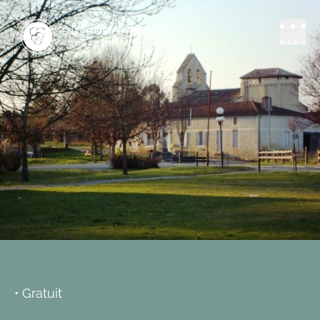
Se distraire
Loisirs
Aire de pique-
MENU
nique de Ladaux
LADAUX
Ajouter aux favoris
• Gratuit