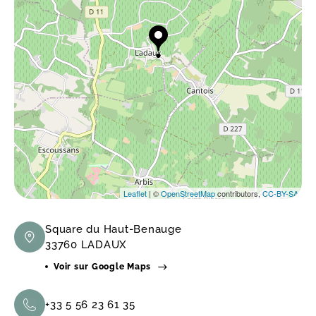
Leaflet
| ©
OpenStreetMap
contributors,
CC-BY-SA
Square du Haut-Benauge
33760 LADAUX
Voir sur Google Maps
+33 5 56 23 61 35