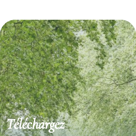
Découvrez également
Place de la République 33540 SAUVETERRE-
Sallebruneau 33760 FRO
Téléchargez
DE-GUYENNE
Commanderie de Sal
Tèrra Aventura à Sauveterre-de-
Au cœur de l'Entre-deux-Mer
Guyenne : "Lou qui a pas passat"