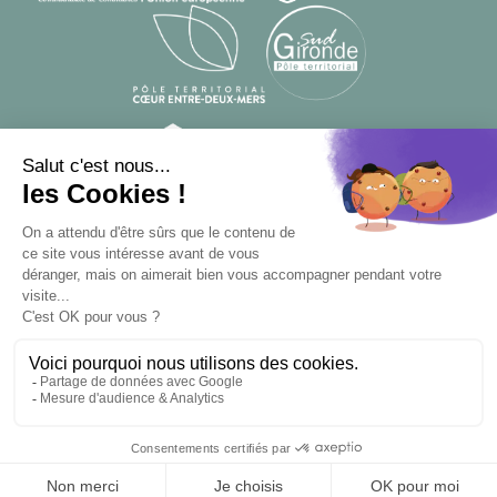
© Designed by
From Roswell
, developed by
Apsulis