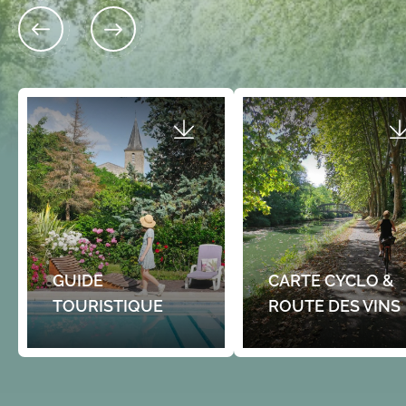
entre Rauzan et Sauveterre-
Tèrra Aventura à Sauveterre-de-Guyenne : “Lou
dresse la commanderie de Sal
qui a pas passat” Téléchargez gratuitement
est…
l’application Tèrra Aventura sur smartphone et…
Gratuit
Gratuit
GUIDE
CARTE CYCLO &
TOURISTIQUE
ROUTE DES VINS